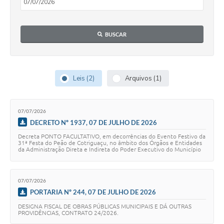
Turismo
Obras
BUSCAR
Projetos
Contas Públicas
Leis (2)
Arquivos (1)
Legislação
Editais
07/07/2026
DECRETO Nº 1937, 07 DE JULHO DE 2026
Links
Decreta PONTO FACULTATIVO, em decorrências do Evento Festivo da
31ª Festa do Peão de Cotriguaçu, no âmbito dos Órgãos e Entidades
Serviços Online
da Administração Direta e Indireta do Poder Executivo do Município
de Cotriguaçu, Estado d…
Telefones Úteis
07/07/2026
Enquete
PORTARIA Nº 244, 07 DE JULHO DE 2026
DESIGNA FISCAL DE OBRAS PÚBLICAS MUNICIPAIS E DÁ OUTRAS
Jornal
PROVIDÊNCIAS, CONTRATO 24/2026.