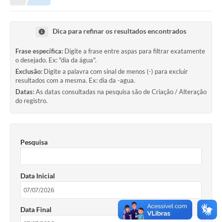
Município
Dica para refinar os resultados encontrados
Notícias
Frase específica:
Digite a frase entre aspas para filtrar exatamente
Transparência
o desejado. Ex: "dia da água".
Exclusão:
Digite a palavra com sinal de menos (-) para excluir
Secretarias
resultados com a mesma. Ex: dia da -agua.
Datas:
As datas consultadas na pesquisa são de Criação / Alteração
Imprensa
do registro.
Galeria de Fotos
Contratos
Pesquisa
Ouvidoria
Data Inicial
Audiências Públicas
Arquivos para Download
Data Final
Carta de Serviços