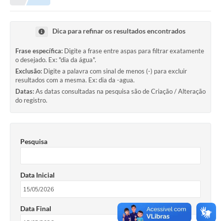
Município
Dica para refinar os resultados encontrados
Notícias
Frase específica:
Digite a frase entre aspas para filtrar exatamente
Transparência
o desejado. Ex: "dia da água".
Exclusão:
Digite a palavra com sinal de menos (-) para excluir
Secretarias
resultados com a mesma. Ex: dia da -agua.
Datas:
As datas consultadas na pesquisa são de Criação / Alteração
Imprensa
do registro.
Galeria de Fotos
Contratos
Pesquisa
Ouvidoria
Data Inicial
Audiências Públicas
Arquivos para Download
Data Final
Carta de Serviços