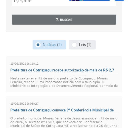
Turismo
Obras
BUSCAR
Projetos
Contas Públicas
Notícias (2)
Leis (1)
Legislação
Editais
15/05/2026 às 16h12
Prefeitura de Cotriguaçu recebe autorização de mais de R$ 2,7
Links
milhões para recuperação de infraestrutura danificada
Nesta sexta-feira, 15 de maio, o prefeito de Cotriguaçu, Moisés
Ferreira, recebeu uma importante notícia para o município. O
Serviços Online
Ministério da Integração e do Desenvolvimento Regional, por meio da
Secretaria Nacional de Prot…
Telefones Úteis
15/05/2026 às 09h27
Enquete
Prefeitura de Cotriguaçu convoca 9ª Conferência Municipal de
Saúde para o dia 26 de junho
O prefeito municipal Moisés Ferreira de Jesus assinou, em 15 de maio
Jornal
de 2026, o Decreto nº 1.907, que convoca a 9ª Conferência
Municipal de Saúde de Cotriguaçu-MT, a realizar-se no dia 26 de junho