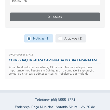
Turismo
Obras
BUSCAR
Projetos
Contas Públicas
Notícias (1)
Arquivos (1)
Legislação
Editais
19/05/2026 às 17h18
COTRIGUAÇU REALIZA CAMINHADA DO DIA LARANJA EM
Links
DEFESA DAS CRIANÇAS E ADOLESCENTES.
A manhã do ultima terça-feira, 19 de maio foi marcada por uma
importante mobilização em Cotriguaçu no combate à exploração
Serviços Online
sexual de crianças e adolescentes. A Prefeitura, por meio da
Secretaria Municipal de Assistência …
Telefones Úteis
Enquete
Telefone: (66) 3555-1224
Jornal
Endereço: Paço Municipal Antônio Skura - Av 20 de