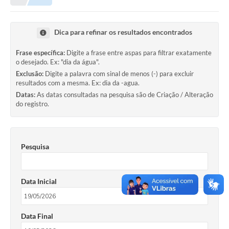
Município
Dica para refinar os resultados encontrados
Notícias
Frase específica:
Digite a frase entre aspas para filtrar exatamente
Transparência
o desejado. Ex: "dia da água".
Exclusão:
Digite a palavra com sinal de menos (-) para excluir
Secretarias
resultados com a mesma. Ex: dia da -agua.
Datas:
As datas consultadas na pesquisa são de Criação / Alteração
Imprensa
do registro.
Galeria de Fotos
Contratos
Pesquisa
Ouvidoria
Data Inicial
Audiências Públicas
Arquivos para Download
Data Final
Carta de Serviços