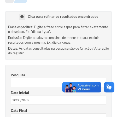
Município
Dica para refinar os resultados encontrados
Notícias
Frase específica:
Digite a frase entre aspas para filtrar exatamente
Transparência
o desejado. Ex: "dia da água".
Exclusão:
Digite a palavra com sinal de menos (-) para excluir
Secretarias
resultados com a mesma. Ex: dia da -agua.
Datas:
As datas consultadas na pesquisa são de Criação / Alteração
Imprensa
do registro.
Galeria de Fotos
Contratos
Pesquisa
Ouvidoria
Data Inicial
Audiências Públicas
Arquivos para Download
Data Final
Carta de Serviços