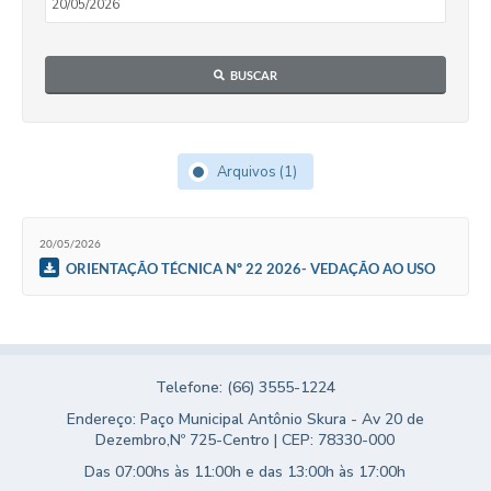
Turismo
Obras
BUSCAR
Projetos
Contas Públicas
Arquivos (1)
Legislação
Editais
20/05/2026
ORIENTAÇÃO TÉCNICA Nº 22 2026- VEDAÇÃO AO USO
Links
DE APREENTAÇÕES ARTISTICAS
Serviços Online
Telefones Úteis
Telefone: (66) 3555-1224
Enquete
Endereço: Paço Municipal Antônio Skura - Av 20 de
Dezembro,Nº 725-Centro | CEP: 78330-000
Jornal
Das 07:00hs às 11:00h e das 13:00h às 17:00h