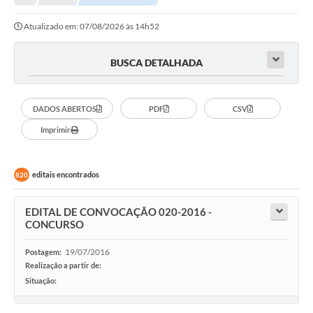
Atualizado em: 07/08/2026 às 14h52
Município
Notícias
BUSCA DETALHADA
Transparência
DADOS ABERTOS
PDF
CSV
Secretarias
Imprimir
Imprensa
Galeria de Fotos
editais encontrados
820
Contratos
EDITAL DE CONVOCAÇÃO 020-2016 -
Ouvidoria
CONCURSO
Audiências Públicas
19/07/2016
Postagem:
Realização a partir de:
Arquivos para Download
Situação:
-
Carta de Serviços