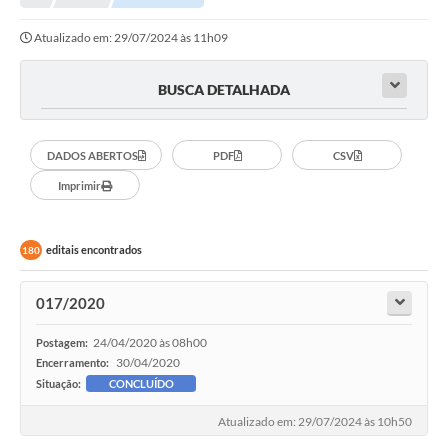
Atualizado em: 29/07/2024 às 11h09
Município
Notícias
BUSCA DETALHADA
Transparência
DADOS ABERTOS
PDF
CSV
Secretarias
Imprimir
Imprensa
Galeria de Fotos
editais encontrados
180
Contratos
017/2020
Ouvidoria
24/04/2020 às 08h00
Postagem:
Audiências Públicas
30/04/2020
Encerramento:
Situação:
CONCLUÍDO
Arquivos para Download
Atualizado em: 29/07/2024 às 10h50
Carta de Serviços