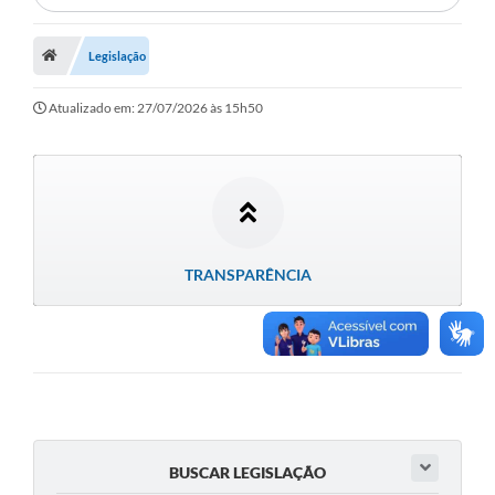
Município
Legislação
Notícias
Atualizado em: 27/07/2026 às 15h50
Transparência
Secretarias
Imprensa
Galeria de Fotos
TRANSPARÊNCIA
Contratos
Ouvidoria
Audiências Públicas
Arquivos para Download
BUSCAR LEGISLAÇÃO
Carta de Serviços