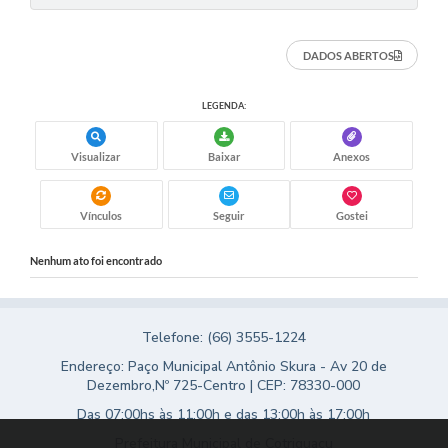
Turismo
DADOS ABERTOS
Obras
Projetos
LEGENDA:
Contas Públicas
Visualizar
Baixar
Anexos
Legislação
Vínculos
Seguir
Gostei
Editais
Links
Nenhum ato foi encontrado
Serviços Online
Telefone: (66) 3555-1224
Telefones Úteis
Endereço: Paço Municipal Antônio Skura - Av 20 de
Enquete
Dezembro,Nº 725-Centro | CEP: 78330-000
Das 07:00hs às 11:00h e das 13:00h às 17:00h
Jornal
Prefeitura Municipal de Cotriguaçu