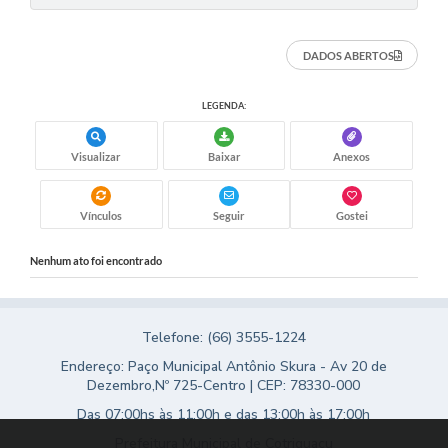
Turismo
DADOS ABERTOS
Obras
Projetos
LEGENDA:
Contas Públicas
Visualizar
Baixar
Anexos
Legislação
Vínculos
Seguir
Gostei
Editais
Links
Nenhum ato foi encontrado
Serviços Online
Telefone: (66) 3555-1224
Telefones Úteis
Endereço: Paço Municipal Antônio Skura - Av 20 de
Enquete
Dezembro,Nº 725-Centro | CEP: 78330-000
Das 07:00hs às 11:00h e das 13:00h às 17:00h
Jornal
Prefeitura Municipal de Cotriguaçu