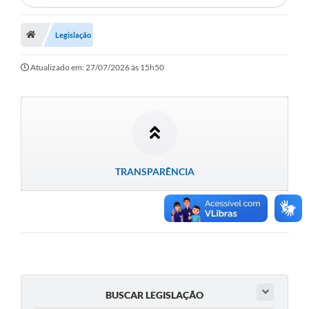
Município
Legislação
Notícias
Atualizado em: 27/07/2026 às 15h50
Transparência
Secretarias
Imprensa
Galeria de Fotos
TRANSPARÊNCIA
Contratos
Ouvidoria
Audiências Públicas
Arquivos para Download
BUSCAR LEGISLAÇÃO
Carta de Serviços