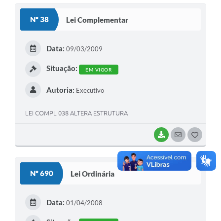
sanciona a seguinte lei.
S
Nº 38
Lei Complementar
T
E
Data:
09/03/2009
I
Situação:
EM VIGOR
Autoria:
Executivo
LEI COMPL 038 ALTERA ESTRUTURA
BAIXAR
SEGUIR
G
O
S
Nº 690
Lei Ordinária
T
E
Data:
01/04/2008
I