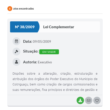
Agenda
atos encontrados
8
SIC
Diário Oficial
Nº 38/2009
Lei Complementar
Contato
Data:
09/05/2009
Situação:
EM VIGOR
Autoria:
Executivo
Dispões sobre a alteração, criação, estruturação e
atribuição dos órgãos do Poder Executivo do Munícipio de
Cotriguaçu, bem como criação de cargos comissionados e
suas remunerações, fixa princípios e diretrizes de gestão e
dá outras providências. A Câmara Municipal de Cotriguaçu,
tendo em vista o que dispões a Lei Orgânica Municipal,
BAIXAR
SEGUIR
G
aprova e o Prefeito Municipal DAMIÃO CARLOS DE LIMA,
O