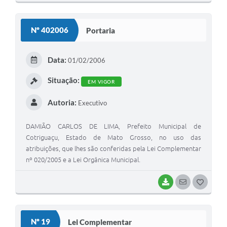
O
S
Nº 402006
Portaria
T
E
Data:
01/02/2006
I
Situação:
EM VIGOR
Autoria:
Executivo
DAMIÃO CARLOS DE LIMA, Prefeito Municipal de
Cotriguaçu, Estado de Mato Grosso, no uso das
atribuições, que lhes são conferidas pela Lei Complementar
nº 020/2005 e a Lei Orgânica Municipal.
BAIXAR
SEGUIR
G
O
S
Nº 19
Lei Complementar