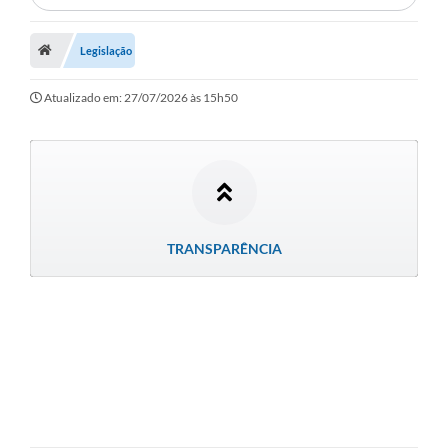
Município
Legislação
Notícias
Atualizado em: 27/07/2026 às 15h50
Transparência
Secretarias
Imprensa
Galeria de Fotos
TRANSPARÊNCIA
Contratos
Ouvidoria
Audiências Públicas
Arquivos para Download
Carta de Serviços