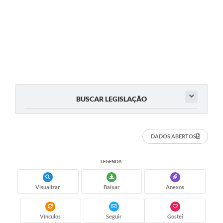
Turismo
Obras
Projetos
Contas Públicas
Legislação
BUSCAR LEGISLAÇÃO
Editais
Links
DADOS ABERTOS
Serviços Online
LEGENDA:
Telefones Úteis
Enquete
Visualizar
Baixar
Anexos
Jornal
Vínculos
Seguir
Gostei