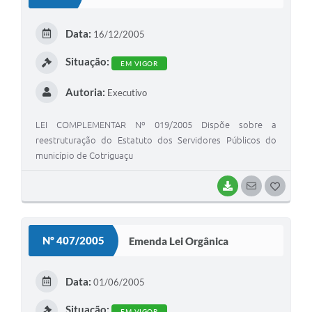
T
E
Data:
16/12/2005
I
Situação:
EM VIGOR
Autoria:
Executivo
LEI COMPLEMENTAR Nº 019/2005 Dispõe sobre a
reestruturação do Estatuto dos Servidores Públicos do
município de Cotriguaçu
BAIXAR
SEGUIR
G
O
S
Nº 407/2005
Emenda Lei Orgânica
T
E
Data:
01/06/2005
I
Situação:
EM VIGOR