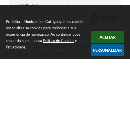
URBANÍSTICAS
BAIXAR
SEGUIR
G
Prefeitura Municipal de Cotriguaçu e os cookies:
O
nosso site usa cookies para melhorar a sua
experiência de navegação. Ao continuar você
S
ACEITAR
concorda com a nossa
Política de Cookies
e
Telefone: (66) 3555-1224
T
Privacidade
.
PERSONALIZAR
Endereço: Paço Municipal Antônio Skura - Av 20 de
E
Dezembro,Nº 725-Centro | CEP: 78330-000
I
Das 07:00hs às 11:00h e das 13:00h às 17:00h
Prefeitura Municipal de Cotriguaçu
Versão do Sistema:
3.5.3 - 19/06/2026
Portal atualizado em:
06/08/2026 18:09
Dados Abertos
Copyright Instar - 2006-2026. Todos os direitos reservados -
Instar Tecnologia