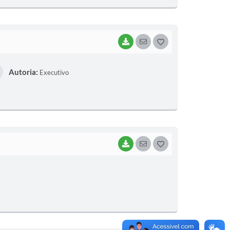
E
I
BAIXAR
SEGUIR
G
O
Autoria:
Executivo
S
T
E
I
BAIXAR
SEGUIR
G
O
S
T
E
I