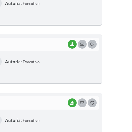
Autoria:
Executivo
S
T
E
I
BAIXAR
SEGUIR
G
O
Autoria:
Executivo
S
T
E
I
BAIXAR
SEGUIR
G
O
Autoria:
Executivo
S
T