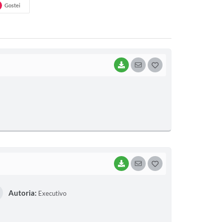
Gostei
BAIXAR
SEGUIR
G
O
S
T
E
I
BAIXAR
SEGUIR
G
O
Autoria:
Executivo
S
T