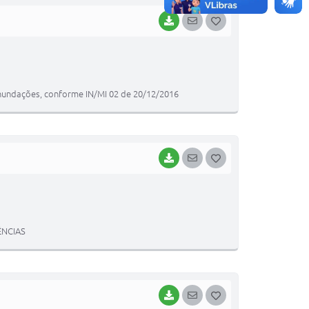
BAIXAR
SEGUIR
G
O
S
T
 Inundações, conforme IN/MI 02 de 20/12/2016
E
I
BAIXAR
SEGUIR
G
O
S
T
ÊNCIAS
E
I
BAIXAR
SEGUIR
G