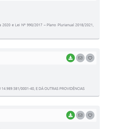
O
S
T
a 2020 e Lei Nº 990/2017 – Plano Plurianual 2018/2021,
E
I
BAIXAR
SEGUIR
G
O
S
T
4.989.581/0001-40, E DÁ OUTRAS PROVIDÊNCIAS
E
I
BAIXAR
SEGUIR
G
O