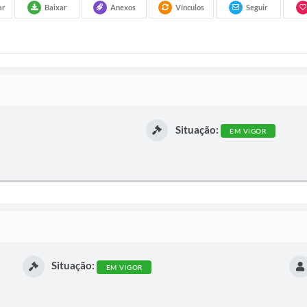
ar
Baixar
Anexos
Vínculos
Seguir
Situação:
EM VIGOR
Situação:
EM VIGOR