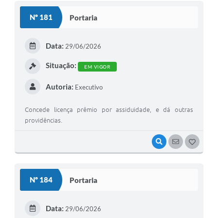
S
Nº 181
Portaria
T
E
Data:
29/06/2026
I
Situação:
EM VIGOR
Autoria:
Executivo
Concede licença prêmio por assiduidade, e dá outras
providências.
VISUALIZAR
SEGUIR
G
O
S
Nº 184
Portaria
T
E
Data:
29/06/2026
I