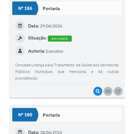
S
Nº 186
Portaria
T
E
Data:
29/06/2026
I
Situação:
EM VIGOR
Autoria:
Executivo
Concede Licença para Tratamento de Saúde aos Servidores
Públicos Municipais que menciona, e dá outras
providências.
VISUALIZAR
SEGUIR
G
O
S
Nº 180
Portaria
T
E
Data:
28/06/2026