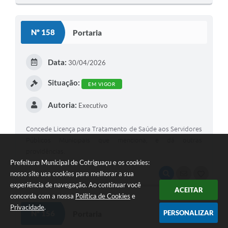
O
S
Nº 158
Portaria
T
E
Data:
30/04/2026
I
Situação:
EM VIGOR
Autoria:
Executivo
Concede Licença para Tratamento de Saúde aos Servidores
Públicos Municipais que menciona, e dá outras
providências.
Prefeitura Municipal de Cotriguaçu e os cookies:
nosso site usa cookies para melhorar a sua
VISUALIZAR
SEGUIR
G
experiência de navegação. Ao continuar você
ACEITAR
O
concorda com a nossa
Política de Cookies
e
S
Privacidade
.
PERSONALIZAR
Nº 156
Portaria
T