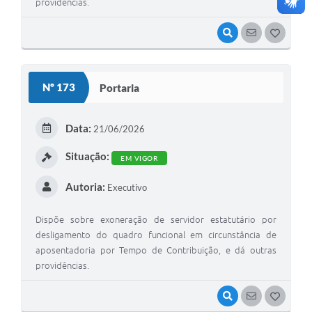
providências.
VISUALIZAR
SEGUIR
G
O
S
Nº 173
Portaria
T
E
Data:
21/06/2026
I
Situação:
EM VIGOR
Autoria:
Executivo
Dispõe sobre exoneração de servidor estatutário por
desligamento do quadro funcional em circunstância de
aposentadoria por Tempo de Contribuição, e dá outras
providências.
VISUALIZAR
SEGUIR
G