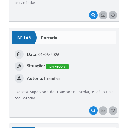
providências.
VISUALIZAR
SEGUIR
G
O
S
Nº 165
Portaria
T
E
Data:
01/06/2026
I
Situação:
EM VIGOR
Autoria:
Executivo
Exonera Supervisor do Transporte Escolar, e dá outras
providências.
VISUALIZAR
SEGUIR
G
O