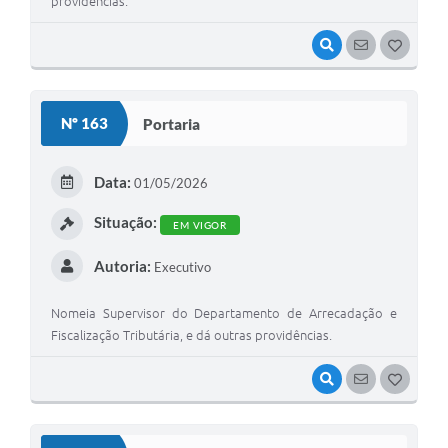
providências.
VISUALIZAR
SEGUIR
G
O
S
Nº 163
Portaria
T
E
Data:
01/05/2026
I
Situação:
EM VIGOR
Autoria:
Executivo
Nomeia Supervisor do Departamento de Arrecadação e
Fiscalização Tributária, e dá outras providências.
VISUALIZAR
SEGUIR
G
O
S