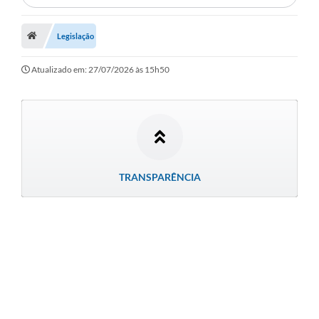
Município
Legislação
Notícias
Atualizado em: 27/07/2026 às 15h50
Transparência
Secretarias
Imprensa
Galeria de Fotos
TRANSPARÊNCIA
Contratos
Ouvidoria
Audiências Públicas
Arquivos para Download
Carta de Serviços