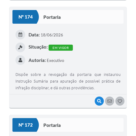
O
S
Nº 174
Portaria
T
E
Data:
18/06/2026
I
Situação:
EM VIGOR
Autoria:
Executivo
Dispõe sobre a revogação da portaria que instaurou
Instrução Sumária para apuração de possível prática de
infração disciplinar, e dá outras providências.
VISUALIZAR
SEGUIR
G
O
S
Nº 172
Portaria
T