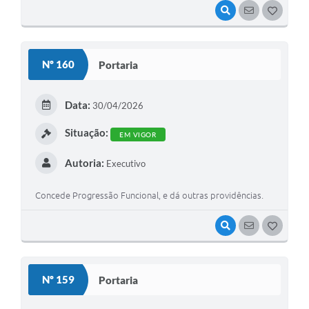
VISUALIZAR
SEGUIR
G
O
S
Nº 160
Portaria
T
E
Data:
30/04/2026
I
Situação:
EM VIGOR
Autoria:
Executivo
Concede Progressão Funcional, e dá outras providências.
VISUALIZAR
SEGUIR
G
O
S
Nº 159
Portaria
T