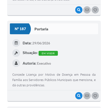
VISUALIZAR
SEGUIR
G
O
S
Nº 187
Portaria
T
E
Data:
29/06/2026
I
Situação:
EM VIGOR
Autoria:
Executivo
Concede Licença por Motivo de Doença em Pessoa da
Família aos Servidores Públicos Municipais que menciona, e
dá outras providências.
VISUALIZAR
SEGUIR
G
O