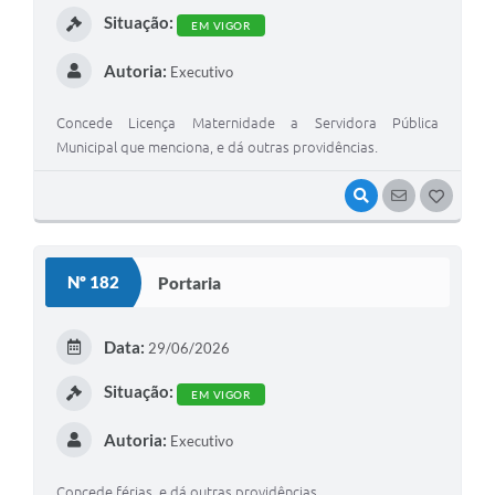
Situação:
EM VIGOR
Autoria:
Executivo
Concede Licença Maternidade a Servidora Pública
Municipal que menciona, e dá outras providências.
VISUALIZAR
SEGUIR
G
O
S
Nº 182
Portaria
T
E
Data:
29/06/2026
I
Situação:
EM VIGOR
Autoria:
Executivo
Concede férias, e dá outras providências.