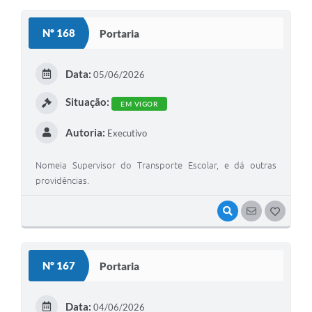
O
S
Nº 168
Portaria
T
E
Data:
05/06/2026
I
Situação:
EM VIGOR
Autoria:
Executivo
Nomeia Supervisor do Transporte Escolar, e dá outras
providências.
VISUALIZAR
SEGUIR
G
O
S
Nº 167
Portaria
T
E
Data:
04/06/2026