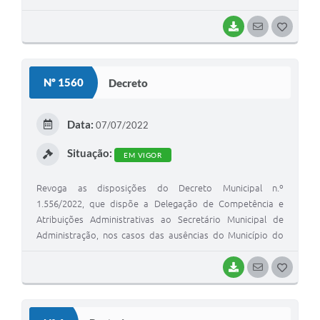
BAIXAR
SEGUIR
G
O
S
Nº 1560
Decreto
T
E
Data:
07/07/2022
I
Situação:
EM VIGOR
Revoga as disposições do Decreto Municipal n.º
1.556/2022, que dispõe a Delegação de Competência e
Atribuições Administrativas ao Secretário Municipal de
Administração, nos casos das ausências do Município do
Vice-Prefeito em substituição do Prefeito Muni
BAIXAR
SEGUIR
G
O
S