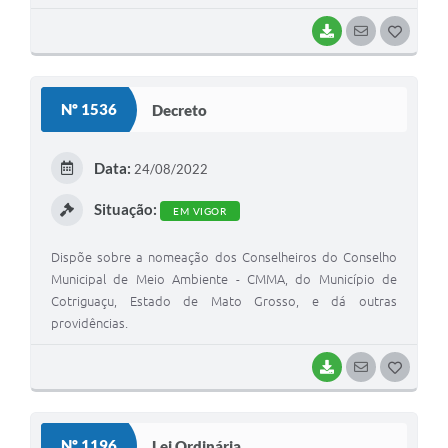
outras providências.
BAIXAR
SEGUIR
G
O
S
Nº 1536
Decreto
T
E
Data:
24/08/2022
I
Situação:
EM VIGOR
Dispõe sobre a nomeação dos Conselheiros do Conselho
Municipal de Meio Ambiente - CMMA, do Município de
Cotriguaçu, Estado de Mato Grosso, e dá outras
providências.
BAIXAR
SEGUIR
G
O
S
Nº 1196
Lei Ordinária