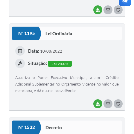
providências.
BAIXAR
SEGUIR
G
O
S
Nº 1195
Lei Ordinária
T
E
Data:
10/08/2022
I
Situação:
EM VIGOR
Autoriza o Poder Executivo Municipal, a abrir Crédito
Adicional Suplementar no Orçamento Vigente no valor que
menciona, e dá outras providências.
BAIXAR
SEGUIR
G
O
S
Nº 1532
Decreto
T