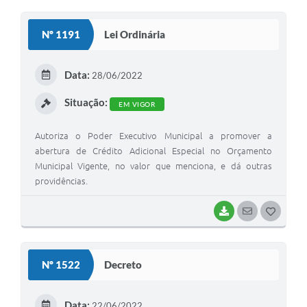
O
S
Nº 1191
Lei Ordinária
T
E
Data:
28/06/2022
I
Situação:
EM VIGOR
Autoriza o Poder Executivo Municipal a promover a
abertura de Crédito Adicional Especial no Orçamento
Municipal Vigente, no valor que menciona, e dá outras
providências.
BAIXAR
SEGUIR
G
O
S
Nº 1522
Decreto
T
E
Data:
22/06/2022