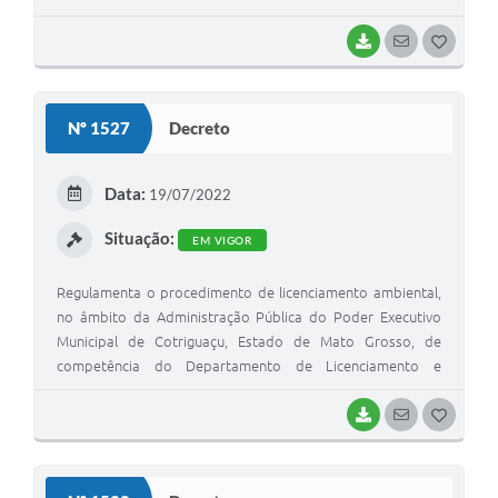
qualidade de vida dos cidadãos do Município
BAIXAR
SEGUIR
G
O
S
Nº 1527
Decreto
T
E
Data:
19/07/2022
I
Situação:
EM VIGOR
Regulamenta o procedimento de licenciamento ambiental,
no âmbito da Administração Pública do Poder Executivo
Municipal de Cotriguaçu, Estado de Mato Grosso, de
competência do Departamento de Licenciamento e
Fiscalização Ambiental – DELFAM, da Secretaria M
BAIXAR
SEGUIR
G
O
S