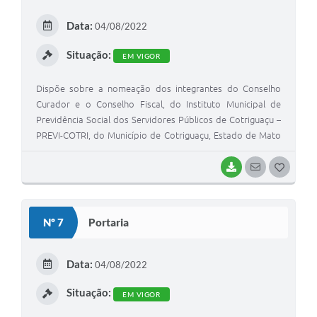
E
Data:
04/08/2022
I
Situação:
EM VIGOR
Dispõe sobre a nomeação dos integrantes do Conselho
Curador e o Conselho Fiscal, do Instituto Municipal de
Previdência Social dos Servidores Públicos de Cotriguaçu –
PREVI-COTRI, do Município de Cotriguaçu, Estado de Mato
Grosso, e dá outras providências.
BAIXAR
SEGUIR
G
O
S
Nº 7
Portaria
T
E
Data:
04/08/2022
I
Situação:
EM VIGOR