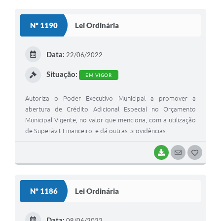
O
S
Nº 1190
Lei Ordinária
T
E
Data:
22/06/2022
I
Situação:
EM VIGOR
Autoriza o Poder Executivo Municipal a promover a
abertura de Crédito Adicional Especial no Orçamento
Municipal Vigente, no valor que menciona, com a utilização
de Superávit Financeiro, e dá outras providências
BAIXAR
SEGUIR
G
O
S
Nº 1186
Lei Ordinária
T
E
Data:
08/06/2022