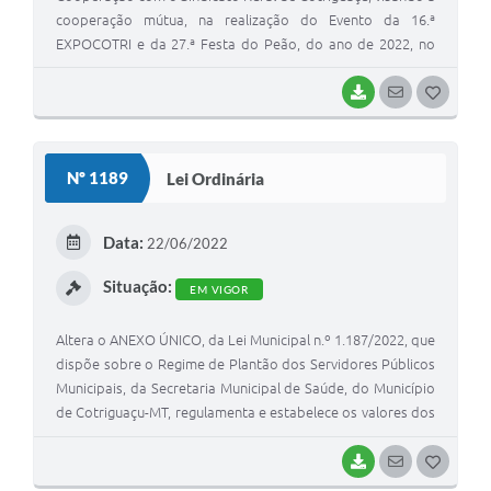
cooperação mútua, na realização do Evento da 16.ª
EXPOCOTRI e da 27.ª Festa do Peão, do ano de 2022, no
Município de Cotriguaçu-MT, e dá outras pro
BAIXAR
SEGUIR
G
O
S
Nº 1189
Lei Ordinária
T
E
Data:
22/06/2022
I
Situação:
EM VIGOR
Altera o ANEXO ÚNICO, da Lei Municipal n.º 1.187/2022, que
dispõe sobre o Regime de Plantão dos Servidores Públicos
Municipais, da Secretaria Municipal de Saúde, do Município
de Cotriguaçu-MT, regulamenta e estabelece os valores dos
Plantões Extras, e dá
BAIXAR
SEGUIR
G