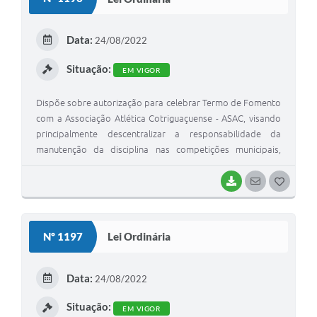
T
E
Data:
24/08/2022
I
Situação:
EM VIGOR
Dispõe sobre autorização para celebrar Termo de Fomento
com a Associação Atlética Cotriguaçuense - ASAC, visando
principalmente descentralizar a responsabilidade da
manutenção da disciplina nas competições municipais,
contratação de suporte humano para ma
BAIXAR
SEGUIR
G
O
S
Nº 1197
Lei Ordinária
T
E
Data:
24/08/2022
I
Situação:
EM VIGOR