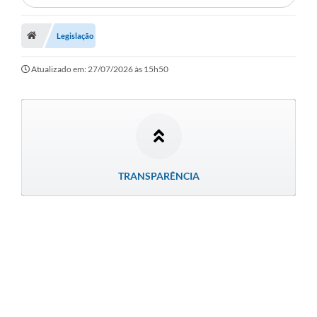
Município
Legislação
Notícias
Atualizado em: 27/07/2026 às 15h50
Transparência
Secretarias
Imprensa
Galeria de Fotos
TRANSPARÊNCIA
Contratos
Ouvidoria
Audiências Públicas
Arquivos para Download
Carta de Serviços