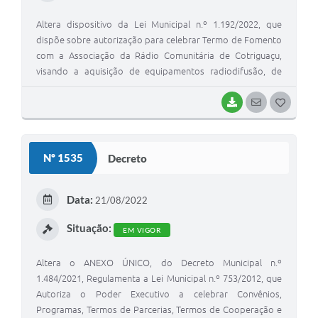
Altera dispositivo da Lei Municipal n.º 1.192/2022, que
dispõe sobre autorização para celebrar Termo de Fomento
com a Associação da Rádio Comunitária de Cotriguaçu,
visando a aquisição de equipamentos radiodifusão, de
modo que continue a contribuir para a
BAIXAR
SEGUIR
G
O
S
Nº 1535
Decreto
T
E
Data:
21/08/2022
I
Situação:
EM VIGOR
Altera o ANEXO ÚNICO, do Decreto Municipal n.º
1.484/2021, Regulamenta a Lei Municipal n.º 753/2012, que
Autoriza o Poder Executivo a celebrar Convênios,
Programas, Termos de Parcerias, Termos de Cooperação e