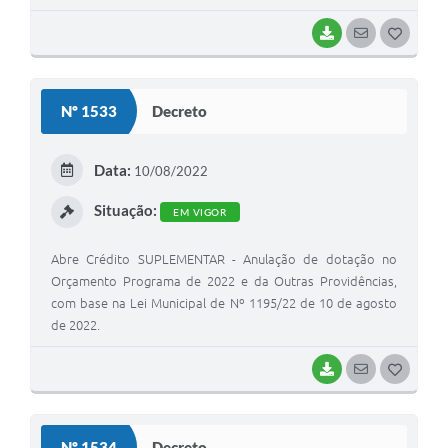
outros instrumentos congêneres, com o fim de p
BAIXAR
SEGUIR
G
O
S
Nº 1533
Decreto
T
E
Data:
10/08/2022
I
Situação:
EM VIGOR
Abre Crédito SUPLEMENTAR - Anulação de dotação no
Orçamento Programa de 2022 e da Outras Providências,
com base na Lei Municipal de Nº 1195/22 de 10 de agosto
de 2022.
BAIXAR
SEGUIR
G
O
S
Nº 1534
Decreto