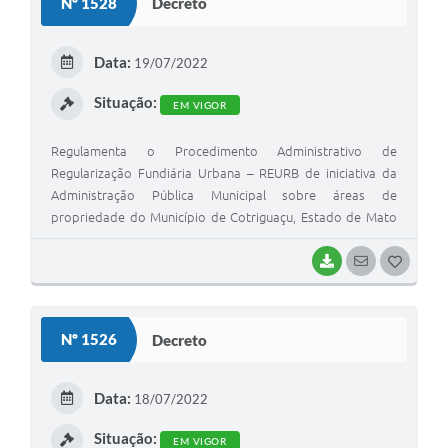
Nº 1528
Decreto
T
E
Data:
19/07/2022
I
Situação:
EM VIGOR
Regulamenta o Procedimento Administrativo de
Regularização Fundiária Urbana – REURB de iniciativa da
Administração Pública Municipal sobre áreas de
propriedade do Município de Cotriguaçu, Estado de Mato
Grosso, e dá outras providências.
BAIXAR
SEGUIR
G
O
S
Nº 1526
Decreto
T
E
Data:
18/07/2022
I
Situação:
EM VIGOR