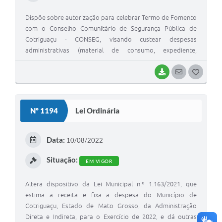
Dispõe sobre autorização para celebrar Termo de Fomento
com o Conselho Comunitário de Segurança Pública de
Cotriguaçu - CONSEG, visando custear despesas
administrativas (material de consumo, expediente,
permanente e prestação de serviços) das Delegacias
BAIXAR
SEGUIR
G
O
S
Nº 1194
Lei Ordinária
T
E
Data:
10/08/2022
I
Situação:
EM VIGOR
Altera dispositivo da Lei Municipal n.º 1.163/2021, que
estima a receita e fixa a despesa do Município de
Cotriguaçu, Estado de Mato Grosso, da Administração
Direta e Indireta, para o Exercício de 2022, e dá outras