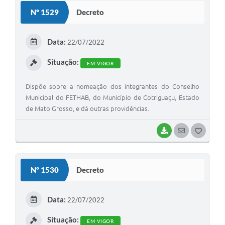
S
Nº 1529
Decreto
T
E
Data:
22/07/2022
I
Situação:
EM VIGOR
Dispõe sobre a nomeação dos integrantes do Conselho
Municipal do FETHAB, do Município de Cotriguaçu, Estado
de Mato Grosso, e dá outras providências.
BAIXAR
SEGUIR
G
O
S
Nº 1530
Decreto
T
E
Data:
22/07/2022
I
Situação:
EM VIGOR