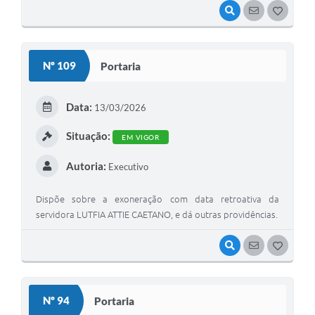
VISUALIZAR
SEGUIR
G
O
S
Nº 109
Portaria
T
E
Data:
13/03/2026
I
Situação:
EM VIGOR
Autoria:
Executivo
Dispõe sobre a exoneração com data retroativa da
servidora LUTFIA ATTIE CAETANO, e dá outras providências.
VISUALIZAR
SEGUIR
G
O
S
Nº 94
Portaria
T