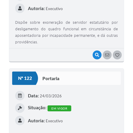
Autoria:
Executivo
Dispõe sobre exoneração de servidor estatutário por
desligamento do quadro funcional em circunstância de
aposentadoria por incapacidade permanente, e dá outras
providências.
VISUALIZAR
SEGUIR
G
O
S
Nº 122
Portaria
T
E
Data:
24/03/2026
I
Situação:
EM VIGOR
Autoria:
Executivo