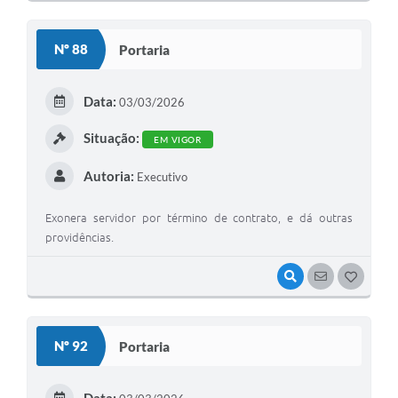
O
S
Nº 88
Portaria
T
E
Data:
03/03/2026
I
Situação:
EM VIGOR
Autoria:
Executivo
Exonera servidor por término de contrato, e dá outras
providências.
VISUALIZAR
SEGUIR
G
O
S
Nº 92
Portaria
T
E