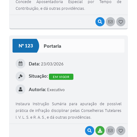
Concede Aposentadoria Especial por Tempo de
Contribuição, e dá outras providências.
VISUALIZAR
SEGUIR
G
O
S
Nº 123
Portaria
T
E
Data:
23/03/2026
I
Situação:
EM VIGOR
Autoria:
Executivo
Instaura Instrução Sumária para apuração de possível
prática de infração disciplinar pelas Conselheiras Tutelares
I. V. L. S. e R. A. S., e dá outras providências.
VISUALIZAR
BAIXAR
SEGUIR
G