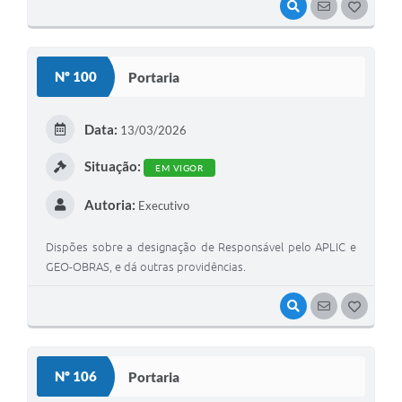
VISUALIZAR
SEGUIR
G
O
S
Nº 100
Portaria
T
E
Data:
13/03/2026
I
Situação:
EM VIGOR
Autoria:
Executivo
Dispões sobre a designação de Responsável pelo APLIC e
GEO-OBRAS, e dá outras providências.
VISUALIZAR
SEGUIR
G
O
S
Nº 106
Portaria
T