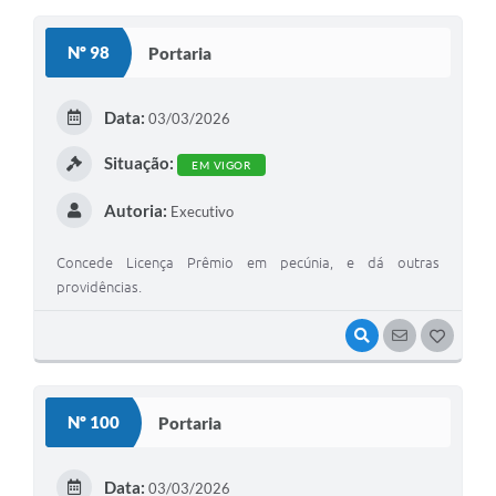
O
S
Nº 98
Portaria
T
E
Data:
03/03/2026
I
Situação:
EM VIGOR
Autoria:
Executivo
Concede Licença Prêmio em pecúnia, e dá outras
providências.
VISUALIZAR
SEGUIR
G
O
S
Nº 100
Portaria
T
E
Data:
03/03/2026