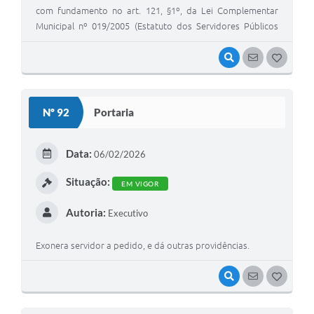
com fundamento no art. 121, §1º, da Lei Complementar
Municipal nº 019/2005 (Estatuto dos Servidores Públicos
Municipais de Cotriguaçu-MT), em razão da necessidade do
serviço público, e dá outras providências.
VISUALIZAR
SEGUIR
G
O
S
Nº 92
Portaria
T
E
Data:
06/02/2026
I
Situação:
EM VIGOR
Autoria:
Executivo
Exonera servidor a pedido, e dá outras providências.
VISUALIZAR
SEGUIR
G
O