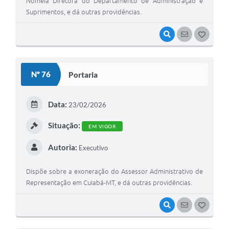
Nomeia Diretora do Departamento de Administração e
Suprimentos, e dá outras providências.
VISUALIZAR
SEGUIR
G
O
S
Nº 76
Portaria
T
E
Data:
23/02/2026
I
Situação:
EM VIGOR
Autoria:
Executivo
Dispõe sobre a exoneração do Assessor Administrativo de
Representação em Cuiabá-MT, e dá outras providências.
VISUALIZAR
SEGUIR
G
O