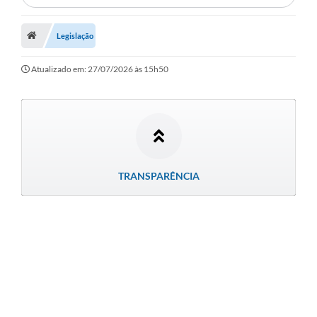
Município
Legislação
Notícias
Atualizado em: 27/07/2026 às 15h50
Transparência
Secretarias
Imprensa
Galeria de Fotos
TRANSPARÊNCIA
Contratos
Ouvidoria
Audiências Públicas
Arquivos para Download
Carta de Serviços