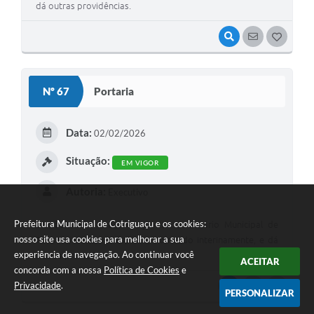
dá outras providências.
VISUALIZAR
SEGUIR
G
O
S
Nº 67
Portaria
T
E
Data:
02/02/2026
I
Situação:
EM VIGOR
Autoria:
Executivo
Prefeitura Municipal de Cotriguaçu e os cookies:
Dispõe sobre a exoneração do Secretário Municipal de
nosso site usa cookies para melhorar a sua
Turismo, Cultura e Esporte, nomeado interinamente, e dá
experiência de navegação. Ao continuar você
outras providências.
ACEITAR
concorda com a nossa
Política de Cookies
e
Privacidade
.
VISUALIZAR
SEGUIR
G
PERSONALIZAR
O