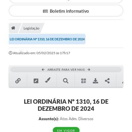
Boletim informativo
Município
Notícias
Legislação
Transparência
LEI ORDINÁRIA Nº 1310, 16 DE DEZEMBRO DE 2024
Secretarias
Atualizado em: 05/02/2025 às 17h17
Imprensa
Galeria de Fotos
ARRASTE PARA VER MAIS
Contratos
Ouvidoria
LEI ORDINÁRIA Nº 1310, 16 DE
Audiências Públicas
DEZEMBRO DE 2024
Arquivos para Download
Assunto(s):
Atos Adm. Diversos
Carta de Serviços
EM VIGOR