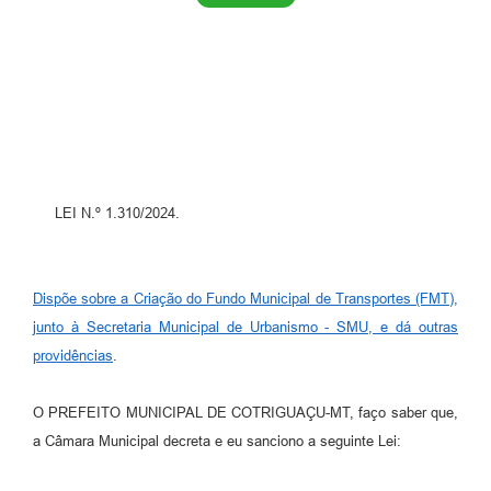
Turismo
Obras
Projetos
Contas Públicas
Legislação
LEI N.º 1.310/2024.
Editais
Links
Dispõe sobre a Criação do Fundo Municipal de Transportes (FMT),
Serviços Online
junto à Secretaria Municipal de Urbanismo - SMU, e dá outras
providências
.
Telefones Úteis
Enquete
O PREFEITO MUNICIPAL DE COTRIGUAÇU-MT, faço saber que,
a Câmara Municipal decreta e eu sanciono a seguinte Lei:
Jornal