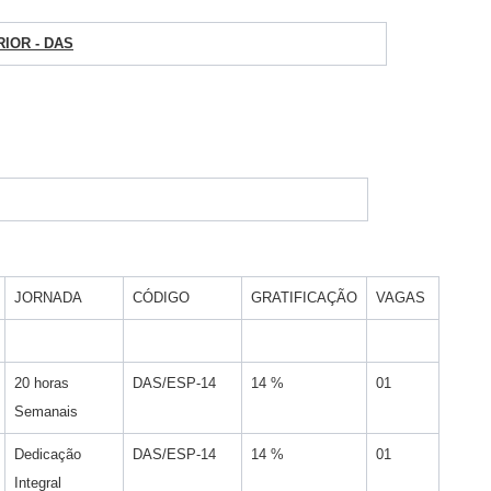
IOR - DAS
JORNADA
CÓDIGO
GRATIFICAÇÃO
VAGAS
20 horas
DAS/ESP-14
14 %
01
Semanais
Dedicação
DAS/ESP-14
14 %
01
Integral