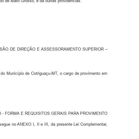
do de Mato Grosso, e dá outras providencias.
 em COMISSÃO DE DIREÇÃO E ASSESSORAMENTO SUPERIOR –
 do Município de Cotriguaçu-MT, o cargo de provimento em
 III - FORMA E REQUISITOS GERAIS PARA PROVIMENTO
 segue no ANEXO I, II e III, da presente Lei Complementar,