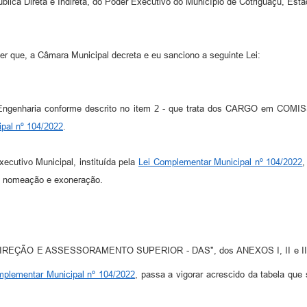
lica Direta e Indireta, do Poder Executivo do Município de Cotriguaçu, Esta
e, a Câmara Municipal decreta e eu sanciono a seguinte Lei:
tos de Engenharia conforme descrito no item 2 - que trata dos CARGO
pal nº 104/2022
.
xecutivo Municipal, instituída pela
Lei Complementar Municipal nº 104/2022
,
re nomeação e exoneração.
 DIREÇÃO E ASSESSORAMENTO SUPERIOR - DAS", dos ANEXOS I, II e
mplementar Municipal nº 104/2022
, passa a vigorar acrescido da tabela que