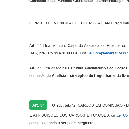
Comissão e das Funções Gratificadas, da Administração Púb
O PREFEITO MUNICIPAL DE COTRIGUAÇU-MT, faço saber qu
Art. 1.º Fica extinto o Cargo de Assessor de Proje
DAS, previsto no ANEXO I e II da
Lei Complementar Munici
Art. 2.º Fica criado na Estrutura Administrativa do Poder E
comissão de
Analista Estratégico de Engenharia
, de liv
Art. 3º
O subtítulo "2. CARGOS EM COMISSÃO -
E ATRIBUIÇÕES DOS CARGOS E FUNÇÕES, da
Lei Co
dessa passando a ser parte integrante.