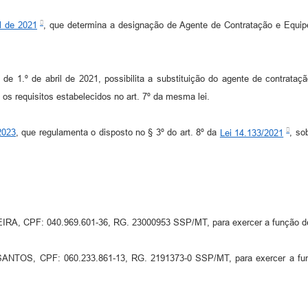
il de 2021
, que determina a designação de Agente de Contratação e Equipe
 1.º de abril de 2021, possibilita a substituição do agente de contrataç
 os requisitos estabelecidos no art. 7º da mesma lei.
2023
, que regulamenta o disposto no § 3º do art. 8º da
Lei 14.133/2021
, so
IRA, CPF: 040.969.601-36, RG. 23000953 SSP/MT, para exercer a função de
 SANTOS, CPF: 060.233.861-13, RG. 2191373-0 SSP/MT, para exercer a fun