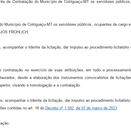
Agente de Contratação do Município de Cotriguaçu-MT os servidores pú
o do Município de Cotriguaçu-MT os servidores públicos, ocupantes de ca
NJOS FROHLICH.
 acompanhar o trâmite da licitação, dar impulso ao procedimento licitatório
e contratação no exercício de suas atribuições, em todo o processamento
instaurados, desde a elaboração dos instrumentos convocatórios de licitaçõ
uperior, visando a homologação e a contratação.
, acompanhar o trâmite da licitação, dar impulso ao procedimento licitatório
ões contidas no art. 18 do
Decreto nº 1.592, de 07 de março de 2023
.
cação.