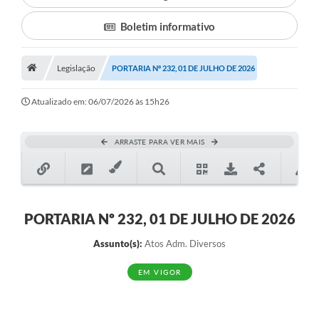
Boletim informativo
Município
Notícias
Legislação
PORTARIA Nº 232, 01 DE JULHO DE 2026
Transparência
Atualizado em: 06/07/2026 às 15h26
Secretarias
Imprensa
ARRASTE PARA VER MAIS
Galeria de Fotos
Contratos
PORTARIA Nº 232, 01 DE JULHO DE 2026
Ouvidoria
Assunto(s):
Atos Adm. Diversos
Audiências Públicas
EM VIGOR
Arquivos para Download
Carta de Serviços