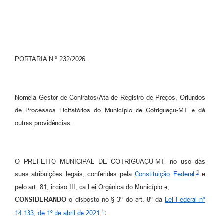
Turismo
Obras
Projetos
PORTARIA N.º 232/2026.
Contas Públicas
Legislação
Nomeia Gestor de Contratos/Ata de Registro de Preços, Oriundos
Editais
de Processos Licitatórios do Município de Cotriguaçu-MT e dá
outras providências.
Links
Serviços Online
O PREFEITO MUNICIPAL DE COTRIGUAÇU-MT, no uso das
Telefones Úteis
suas atribuições legais, conferidas pela
Constituição Federal
e
Enquete
pelo art. 81, inciso III, da Lei Orgânica do Município e,
CONSIDERANDO
o disposto no § 3º do art. 8º da
Lei Federal nº
Jornal
14.133, de 1º de abril de 2021
;