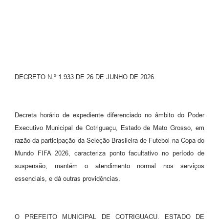
Turismo
Obras
Projetos
Contas Públicas
DECRETO N.º 1.933 DE 26 DE JUNHO DE 2026.
Legislação
Editais
Decreta horário de expediente diferenciado no âmbito do Poder
Links
Executivo Municipal de Cotriguaçu, Estado de Mato Grosso, em
razão da participação da Seleção Brasileira de Futebol na Copa do
Serviços Online
Mundo FIFA 2026, caracteriza ponto facultativo no período de
Telefones Úteis
suspensão, mantém o atendimento normal nos serviços
essenciais, e dá outras providências.
Enquete
Jornal
O PREFEITO MUNICIPAL DE COTRIGUAÇU, ESTADO DE