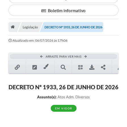
Boletim informativo
Município
Notícias
Legislação
DECRETO Nº 1933, 26 DE JUNHO DE 2026
Transparência
Atualizado em: 06/07/2026 às 17h06
Secretarias
Imprensa
ARRASTE PARA VER MAIS
Galeria de Fotos
Contratos
DECRETO Nº 1933, 26 DE JUNHO DE 2026
Ouvidoria
Assunto(s):
Atos Adm. Diversos
Audiências Públicas
EM VIGOR
Arquivos para Download
Carta de Serviços