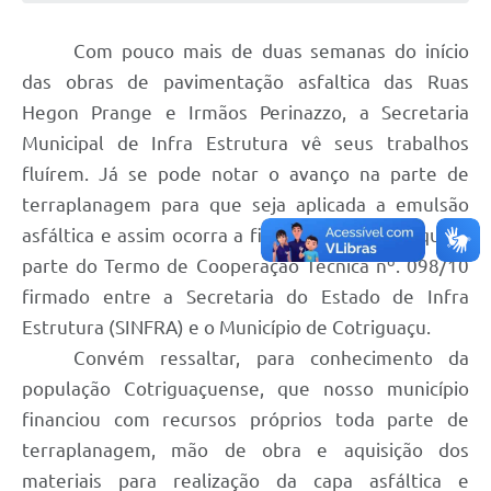
Turismo
Com pouco mais de duas semanas do início
Obras
das obras de pavimentação asfaltica das Ruas
Hegon Prange e Irmãos Perinazzo, a Secretaria
Projetos
Municipal de Infra Estrutura vê seus trabalhos
Contas Públicas
fluírem. Já se pode notar o avanço na parte de
Legislação
terraplanagem para que seja aplicada a emulsão
asfáltica e assim ocorra a finalização da obra que é
Editais
parte do Termo de Cooperação Técnica nº. 098/10
Links
firmado entre a Secretaria do Estado de Infra
Estrutura (SINFRA) e o Município de Cotriguaçu.
Serviços Online
Convém ressaltar, para conhecimento da
Telefones Úteis
população Cotriguaçuense, que nosso município
Enquete
financiou com recursos próprios toda parte de
terraplanagem, mão de obra e aquisição dos
Jornal
materiais para realização da capa asfáltica e