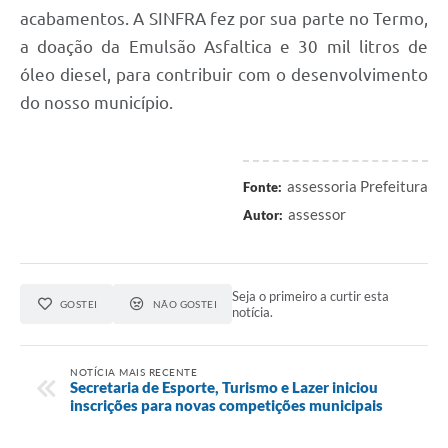
Agenda
acabamentos. A SINFRA fez por sua parte no Termo,
SIC
a doação da Emulsão Asfaltica e 30 mil litros de
óleo diesel, para contribuir com o desenvolvimento
Diário Oficial
do nosso município.
Contato
assessoria Prefeitura
Fonte:
assessor
Autor:
Seja o primeiro a curtir esta
GOSTEI
NÃO GOSTEI
notícia.
NOTÍCIA MAIS RECENTE
Secretaria de Esporte, Turismo e Lazer iniciou
inscrições para novas competições municipais