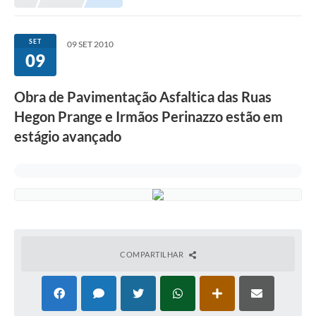
Município
SET
09 SET 2010
09
Notícias
Transparência
Obra de Pavimentação Asfaltica das Ruas
Secretarias
Hegon Prange e Irmãos Perinazzo estão em
estágio avançado
Imprensa
Galeria de Fotos
Contratos
Ouvidoria
Audiências Públicas
COMPARTILHAR
Arquivos para Download
Carta de Serviços