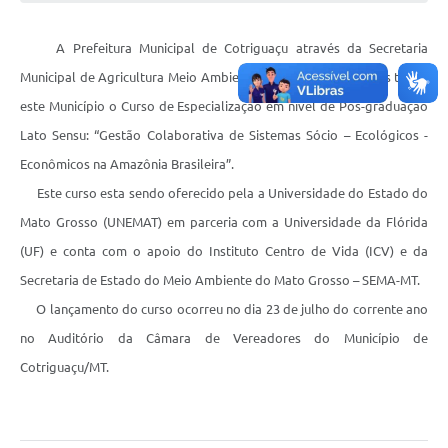
Turismo
A Prefeitura Municipal de Cotriguaçu através da Secretaria
Obras
Municipal de Agricultura Meio Ambiente e Assuntos Fundiários trás a
Projetos
este Município o Curso de Especialização em nível de Pós-graduação
Lato Sensu: “Gestão Colaborativa de Sistemas Sócio – Ecológicos -
Contas Públicas
Econômicos na Amazônia Brasileira”.
Legislação
Este curso esta sendo oferecido pela a Universidade do Estado do
Editais
Mato Grosso (UNEMAT) em parceria com a Universidade da Flórida
(UF) e conta com o apoio do Instituto Centro de Vida (ICV) e da
Links
Secretaria de Estado do Meio Ambiente do Mato Grosso – SEMA-MT.
Serviços Online
O lançamento do curso ocorreu no dia 23 de julho do corrente ano
Telefones Úteis
no Auditório da Câmara de Vereadores do Município de
Cotriguaçu/MT.
Enquete
Jornal