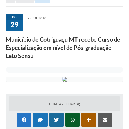
Município
JUL
29 JUL 2010
29
Notícias
Transparência
Município de Cotriguaçu MT recebe Curso de
Secretarias
Especialização em nível de Pós-graduação
Lato Sensu
Imprensa
Galeria de Fotos
Contratos
Ouvidoria
Audiências Públicas
COMPARTILHAR
Arquivos para Download
Carta de Serviços