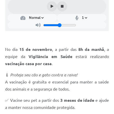
Turismo
Obras
Projetos
Contas Públicas
Legislação
No dia
15 de novembro
, a partir das
8h da manhã
, a
Editais
equipe da
Vigilância em Saúde
estará realizando
vacinação casa por casa
.
Links
💉
Proteja seu cão e gato contra a raiva!
Serviços Online
A vacinação é gratuita e essencial para manter a saúde
Telefones Úteis
dos animais e a segurança de todos.
Enquete
✅ Vacine seu pet a partir dos
3 meses de idade
e ajude
Jornal
a manter nossa comunidade protegida.