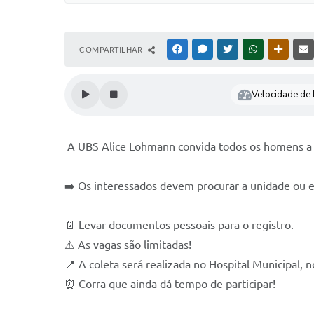
COMPARTILHAR
FACEBOOK
MESSENGER
TWITTER
WHATSAPP
OUTRAS
Velocidade de l
A UBS Alice Lohmann convida todos os homens a
➡️ Os interessados devem procurar a unidade ou e
📄 Levar documentos pessoais para o registro.
⚠️ As vagas são limitadas!
📍 A coleta será realizada no Hospital Municipal, n
⏰ Corra que ainda dá tempo de participar!