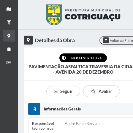
+
Ver mapa
−
Filtrar Obras
Detalhes da Obra
Detalhes da Obra
Voltar ao Filtr
Relatório de Obras
INFRAESTRUTURA
Boletim informativo
PAVIMENTAÇÃO ASFALTICA TRAVESSIA DA CIDA
- AVENIDA 20 DE DEZEMBRO
Seguir
Avaliar
Informações Gerais
Responsável
André Paulo Bervian
técnico fiscal