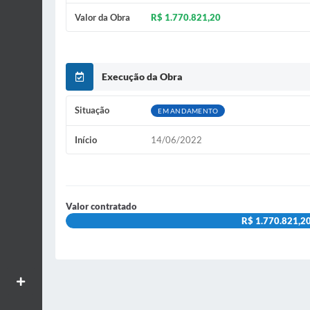
Valor da Obra
R$ 1.770.821,20
Execução da Obra
Situação
EM ANDAMENTO
Início
14/06/2022
Valor contratado
R$ 1.770.821,2
Aumentar textos