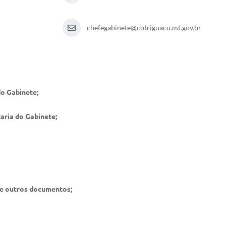
chefegabinete@cotriguacu.mt.gov.br
do Gabinete;
taria do Gabinete;
s e outros documentos;