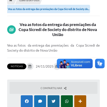
Galeria de Fotos
Vea as fotos da entrega das premiações da Copa Sicredi de Society do...
Município
Notícias
Vea as fotos da entrega das premiações da
Transparência
Copa Sicredi de Society do distrito de Nova
União
Secretarias
Vea as fotos da entrega das premiações da Copa Sicredi de
Imprensa
Society do distrito de Nova União
Galeria de Fotos
Contratos
24/11/2025
45 fotos
NOTÍCIAS
Ouvidoria
Audiências Públicas
COMPARTILHAR
Arquivos para Download
Carta de Serviços