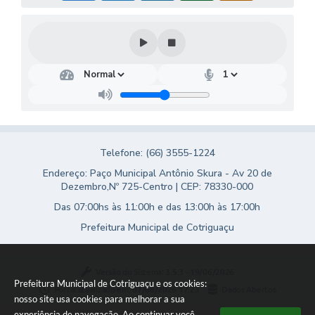
Turismo
Obras
Projetos
Contas Públicas
Legislação
Telefone: (66) 3555-1224
Editais
Endereço: Paço Municipal Antônio Skura - Av 20 de
Links
Dezembro,Nº 725-Centro | CEP: 78330-000
Das 07:00hs às 11:00h e das 13:00h às 17:00h
Serviços Online
Prefeitura Municipal de Cotriguaçu
Telefones Úteis
Enquete
Versão do Sistema:
3.5.3 - 19/06/2026
Prefeitura Municipal de Cotriguaçu e os cookies:
Portal atualizado em:
07/08/2026 17:23
Dados Abertos
Jornal
nosso site usa cookies para melhorar a sua
experiência de navegação. Ao continuar você