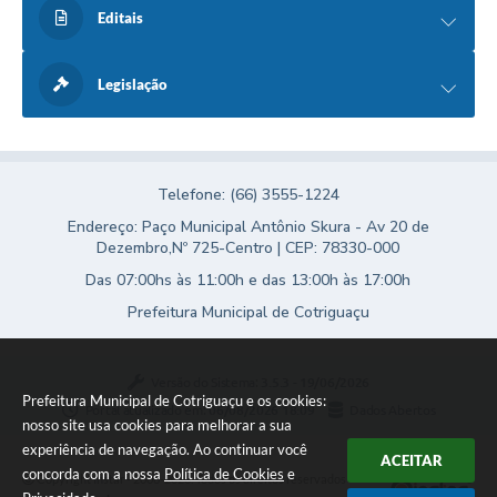
Editais
Legislação
Telefone: (66) 3555-1224
Endereço: Paço Municipal Antônio Skura - Av 20 de
Dezembro,Nº 725-Centro | CEP: 78330-000
Das 07:00hs às 11:00h e das 13:00h às 17:00h
Prefeitura Municipal de Cotriguaçu
Versão do Sistema:
3.5.3 - 19/06/2026
Prefeitura Municipal de Cotriguaçu e os cookies:
Portal atualizado em:
06/08/2026 18:09
Dados Abertos
nosso site usa cookies para melhorar a sua
experiência de navegação. Ao continuar você
ACEITAR
concorda com a nossa
Política de Cookies
e
Copyright Instar - 2006-2026. Todos os direitos reservados -