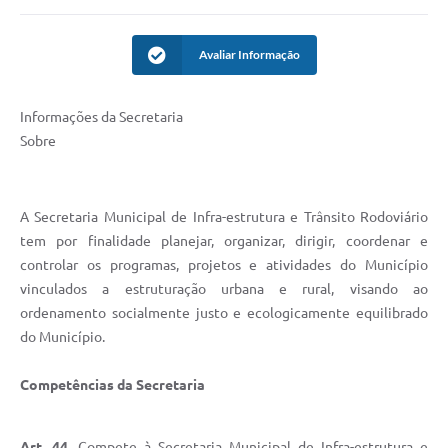
Turismo
Avaliar Informação
Obras
Projetos
Informações da Secretaria
Contas Públicas
Sobre
Legislação
A Secretaria Municipal de Infra-estrutura e Trânsito Rodoviário
Editais
tem por finalidade planejar, organizar, dirigir, coordenar e
Links
controlar os programas, projetos e atividades do Município
vinculados a estruturação urbana e rural, visando ao
Serviços Online
ordenamento socialmente justo e ecologicamente equilibrado
Telefones Úteis
do Município.
Enquete
Competências da Secretaria
Jornal
Art. 44.
Compete à Secretaria Municipal de Infra-estrutura e