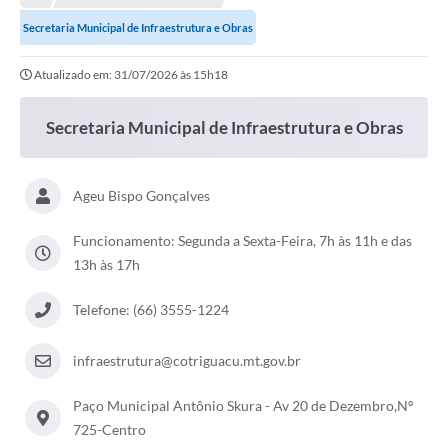
Secretaria Municipal de Infraestrutura e Obras
Município
Atualizado em: 31/07/2026 às 15h18
Notícias
Transparência
Secretaria Municipal de Infraestrutura e Obras
Secretarias
Ageu Bispo Gonçalves
Imprensa
Galeria de Fotos
Funcionamento: Segunda a Sexta-Feira, 7h às 11h e das
13h às 17h
Contratos
Telefone: (66) 3555-1224
Ouvidoria
Audiências Públicas
infraestrutura@cotriguacu.mt.gov.br
Arquivos para Download
Paço Municipal Antônio Skura - Av 20 de Dezembro,Nº
725-Centro
Carta de Serviços