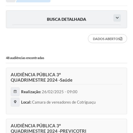
Município
BUSCA DETALHADA
Notícias
Transparência
DADOS ABERTOS
Secretarias
48 audiências encontradas
Imprensa
Galeria de Fotos
AUDIÊNCIA PÚBLICA 3º
QUADRIMESTRE 2024 -Saúde
Contratos
Realização:
26/02/2025 - 09:00
Ouvidoria
Local:
Camara de vereadores de Cotriguaçu
Audiências Públicas
Arquivos para Download
AUDIÊNCIA PÚBLICA 3º
Carta de Serviços
QUADRIMESTRE 2024 -PREVICOTRI