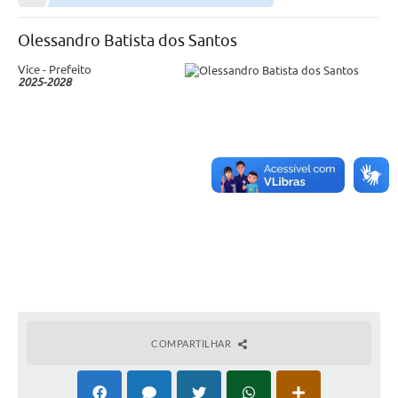
Município
Olessandro Batista dos Santos
Vice - Prefeito
Notícias
2025-2028
Transparência
Secretarias
Imprensa
Galeria de Fotos
Contratos
Ouvidoria
Audiências Públicas
COMPARTILHAR
Arquivos para Download
Carta de Serviços