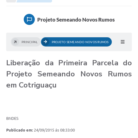
Município
Projeto Semeando Novos Rumos
Notícias
Transparência
PRINCIPAL
PROJETO SEMEANDO NOVOS RUMOS
Secretarias
Liberação da Primeira Parcela do
Imprensa
Projeto Semeando Novos Rumos
Galeria de Fotos
em Cotriguaçu
Contratos
Ouvidoria
Audiências Públicas
BNDES
Arquivos para Download
Publicado em:
24/09/2015 ás 08:33:00
Carta de Serviços