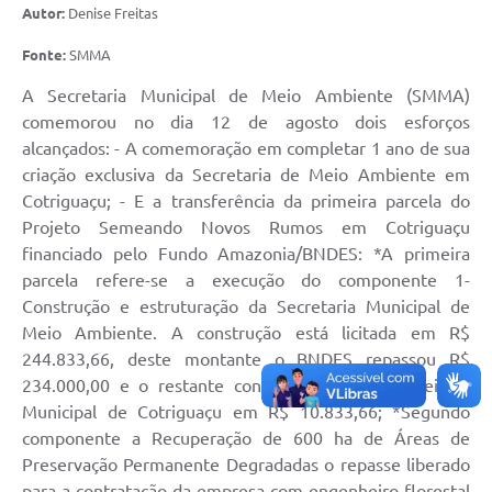
Autor:
Denise Freitas
Turismo
Fonte:
SMMA
Obras
A Secretaria Municipal de Meio Ambiente (SMMA)
Projetos
comemorou no dia 12 de agosto dois esforços
alcançados: - A comemoração em completar 1 ano de sua
Contas Públicas
criação exclusiva da Secretaria de Meio Ambiente em
Legislação
Cotriguaçu; - E a transferência da primeira parcela do
Projeto Semeando Novos Rumos em Cotriguaçu
Editais
financiado pelo Fundo Amazonia/BNDES: *A primeira
parcela refere-se a execução do componente 1-
Links
Construção e estruturação da Secretaria Municipal de
Serviços Online
Meio Ambiente. A construção está licitada em R$
244.833,66, deste montante o BNDES repassou R$
Telefones Úteis
234.000,00 e o restante contrapartida pela Prefeitura
Municipal de Cotriguaçu em R$ 10.833,66; *Segundo
Enquete
componente a Recuperação de 600 ha de Áreas de
Jornal
Preservação Permanente Degradadas o repasse liberado
para a contratação da empresa com engenheiro florestal