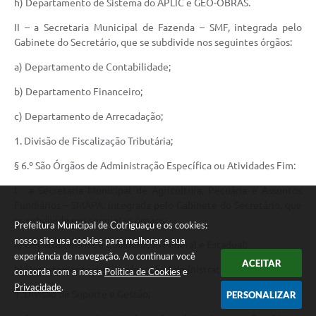
h) Departamento de Sistema do APLIC e GEO-OBRAS.
II – a Secretaria Municipal de Fazenda – SMF, integrada pelo
Gabinete do Secretário, que se subdivide nos seguintes órgãos:
a) Departamento de Contabilidade;
b) Departamento Financeiro;
c) Departamento de Arrecadação;
1. Divisão de Fiscalização Tributária;
§ 6.º São Órgãos de Administração Específica ou Atividades Fim:
I - a Secretaria Municipal de Agricultura, Pecuária e Assuntos
Fundiários – SMAPA, integrada pelo Gabinete do Secretário, que
se subdivide nos seguintes órgãos:
Prefeitura Municipal de Cotriguaçu e os cookies:
nosso site usa cookies para melhorar a sua
a) Departamento de Colaboração Federal e Estadual;
experiência de navegação. Ao continuar você
ACEITAR
b) Departamento de Coordenação Administrativa;
concorda com a nossa
Política de Cookies
e
Privacidade
.
1. Divisão de Suporte e Gestão;
PERSONALIZAR