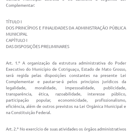
Complementar:
Turismo
Obras
TÍTULO I
DOS PRINCÍPIOS E FINALIDADES DA ADMINISTRAÇÃO PÚBLICA
Projetos
MUNICIPAL
CAPÍTULO I
Contas Públicas
DAS DISPOSIÇÕES PRELIMINARES
Legislação
Art. 1.º A organização da estrutura administrativa do Poder
Editais
Executivo do Município de Cotriguaçu, Estado de Mato Grosso,
será regida pelas disposições constantes na presente Lei
Links
Complementar e pautar-se-á pelos princípios jurídicos da
Serviços Online
legalidade, moralidade, impessoalidade, publicidade,
transparência, ética, razoabilidade, interesse público,
Telefones Úteis
participação popular, economicidade, profissionalismo,
eficiência, além de outros previstos na Lei Orgânica Municipal e
Enquete
na Constituição Federal.
Jornal
Art. 2.º No exercício de suas atividades os órgãos administrativos