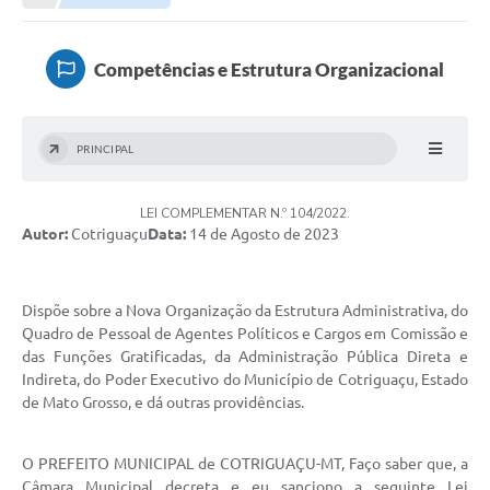
Município
Competências e Estrutura Organizacional
Notícias
Transparência
PRINCIPAL
Secretarias
LEI COMPLEMENTAR N.º 104/2022.
Imprensa
Autor:
Cotriguaçu
Data:
14 de Agosto de 2023
Galeria de Fotos
Contratos
Dispõe sobre a Nova Organização da Estrutura Administrativa, do
Quadro de Pessoal de Agentes Políticos e Cargos em Comissão e
Ouvidoria
das Funções Gratificadas, da Administração Pública Direta e
Indireta, do Poder Executivo do Município de Cotriguaçu, Estado
Audiências Públicas
de Mato Grosso, e dá outras providências.
Arquivos para Download
O PREFEITO MUNICIPAL de COTRIGUAÇU-MT, Faço saber que, a
Carta de Serviços
Câmara Municipal decreta e eu sanciono a seguinte Lei