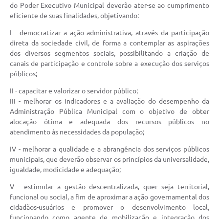
Agenda
do Poder Executivo Municipal deverão ater-se ao cumprimento
eficiente de suas finalidades, objetivando:
SIC
I - democratizar a ação administrativa, através da participação
Diário Oficial
direta da sociedade civil, de forma a contemplar as aspirações
dos diversos segmentos sociais, possibilitando a criação de
Contato
canais de participação e controle sobre a execução dos serviços
públicos;
II - capacitar e valorizar o servidor público;
III - melhorar os indicadores e a avaliação do desempenho da
Administração Pública Municipal com o objetivo de obter
alocação ótima e adequada dos recursos públicos no
atendimento às necessidades da população;
IV - melhorar a qualidade e a abrangência dos serviços públicos
municipais, que deverão observar os princípios da universalidade,
igualdade, modicidade e adequação;
V - estimular a gestão descentralizada, quer seja territorial,
funcional ou social, a fim de aproximar a ação governamental dos
cidadãos-usuários e promover o desenvolvimento local,
funcionando como agente de mobilização e integração dos