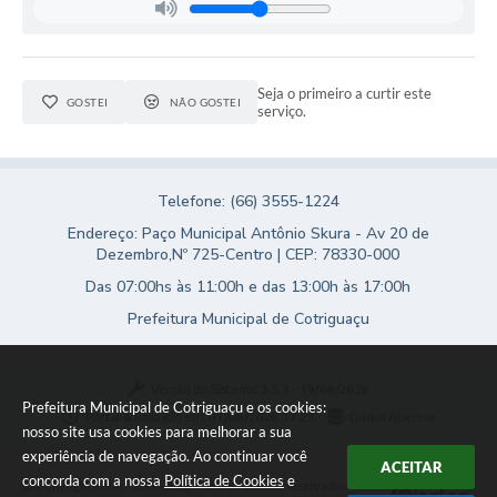
Turismo
Obras
Seja o primeiro a curtir este
GOSTEI
NÃO GOSTEI
serviço.
Projetos
Contas Públicas
Legislação
Telefone: (66) 3555-1224
Endereço: Paço Municipal Antônio Skura - Av 20 de
Editais
Dezembro,Nº 725-Centro | CEP: 78330-000
Das 07:00hs às 11:00h e das 13:00h às 17:00h
Links
Prefeitura Municipal de Cotriguaçu
Serviços Online
Telefones Úteis
Versão do Sistema:
3.5.3 - 19/06/2026
Prefeitura Municipal de Cotriguaçu e os cookies:
Enquete
Portal atualizado em:
07/08/2026 17:23
Dados Abertos
nosso site usa cookies para melhorar a sua
experiência de navegação. Ao continuar você
Jornal
ACEITAR
concorda com a nossa
Política de Cookies
e
Copyright Instar - 2006-2026. Todos os direitos reservados -