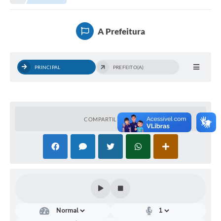
Município
A Prefeitura
Notícias
Transparência
PRINCIPAL
PREFEITO(A)
Secretarias
Imprensa
Galeria de Fotos
COMPARTILHAR
Contratos
Ouvidoria
Audiências Públicas
Arquivos para Download
Carta de Serviços