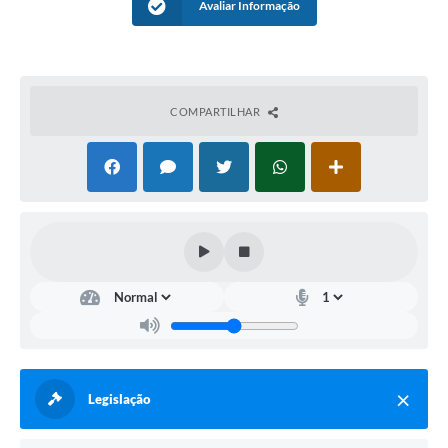
Avaliar Informação
Turismo
Obras
Projetos
COMPARTILHAR
Contas Públicas
Legislação
Editais
Links
Serviços Online
Telefones Úteis
Enquete
Legislação
Jornal