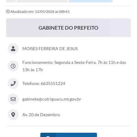
Atualizado em: 12/05/2026 às 08h41
Município
Notícias
GABINETE DO PREFEITO
Transparência
Secretarias
MOISES FERREIRA DE JESUS
Imprensa
Funcionamento: Segunda a Sexta-Feira, 7h às 11h e das
13h às 17h
Galeria de Fotos
Telefone: 6635551224
Contratos
Ouvidoria
gabinete@cotriguacu.mt.gov.br
Audiências Públicas
Av. 20 de Dezembro
Arquivos para Download
Carta de Serviços