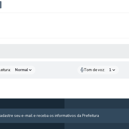
 MÍDIAS
eitura:
Tom de voz: