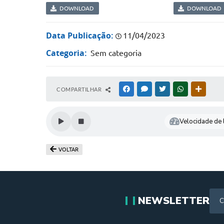
DOWNLOAD
DOWNLOAD
Data Publicação:
11/04/2023
Categoria:
Sem categoria
COMPARTILHAR
FACEBOOK
MESSENGER
TWITTER
WHATSAPP
OUTRAS
Velocidade de l
VOLTAR
NEWSLETTER