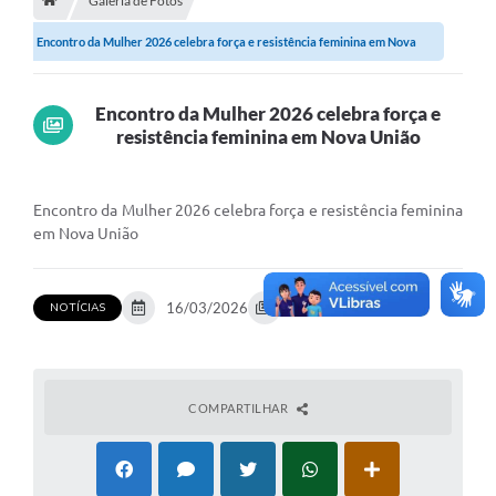
Galeria de Fotos
Encontro da Mulher 2026 celebra força e resistência feminina em Nova
Município
União
Notícias
Encontro da Mulher 2026 celebra força e
Transparência
resistência feminina em Nova União
Secretarias
Encontro da Mulher 2026 celebra força e resistência feminina
Imprensa
em Nova União
Galeria de Fotos
Contratos
16/03/2026
25 fotos
NOTÍCIAS
Ouvidoria
Audiências Públicas
COMPARTILHAR
Arquivos para Download
Carta de Serviços