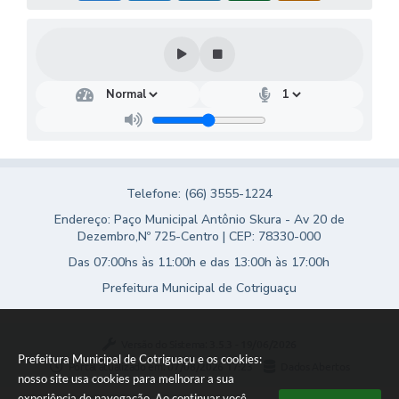
Turismo
Obras
Projetos
Contas Públicas
Legislação
Telefone: (66) 3555-1224
Editais
Endereço: Paço Municipal Antônio Skura - Av 20 de
Links
Dezembro,Nº 725-Centro | CEP: 78330-000
Das 07:00hs às 11:00h e das 13:00h às 17:00h
Serviços Online
Prefeitura Municipal de Cotriguaçu
Telefones Úteis
Enquete
Versão do Sistema:
3.5.3 - 19/06/2026
Prefeitura Municipal de Cotriguaçu e os cookies:
Portal atualizado em:
07/08/2026 17:23
Dados Abertos
Jornal
nosso site usa cookies para melhorar a sua
experiência de navegação. Ao continuar você