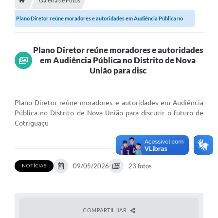
Galeria de Fotos
Plano Diretor reúne moradores e autoridades em Audiência Pública no
Município
Distrito de...
Notícias
Plano Diretor reúne moradores e autoridades
Transparência
em Audiência Pública no Distrito de Nova
União para disc
Secretarias
Imprensa
Plano Diretor reúne moradores e autoridades em Audiência
Pública no Distrito de Nova União para discutir o futuro de
Galeria de Fotos
Cotriguaçu
Contratos
Ouvidoria
09/05/2026
23 fotos
NOTÍCIAS
Audiências Públicas
Arquivos para Download
Carta de Serviços
COMPARTILHAR