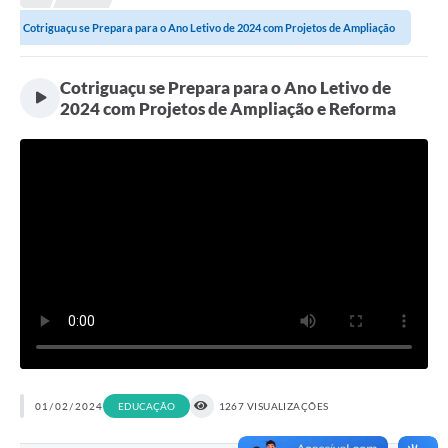
Cotriguaçu se Prepara para o Ano Letivo de 2024 com Projetos de Ampliação
Município
e...
Notícias
Cotriguaçu se Prepara para o Ano Letivo de
2024 com Projetos de Ampliação e Reforma
Transparência
Secretarias
Imprensa
Galeria de Fotos
Contratos
Ouvidoria
Audiências Públicas
Arquivos para Download
01/02/2024
EDUCAÇÃO
1267 VISUALIZAÇÕES
Carta de Serviços