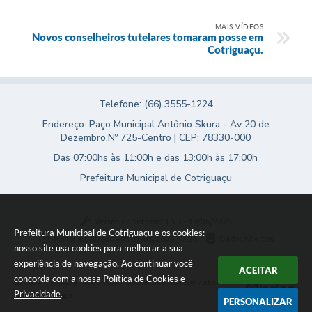
Agenda
MAIS VÍDEOS
SIC
Novos conselheiros tutelares tomaram posse em
Cotriguaçu.
Diário Oficial
Contato
Telefone: (66) 3555-1224
Endereço: Paço Municipal Antônio Skura - Av 20 de
Dezembro,Nº 725-Centro | CEP: 78330-000
Das 07:00hs às 11:00h e das 13:00h às 17:00h
Prefeitura Municipal de Cotriguaçu
Versão do Sistema:
3.5.3 - 19/06/2026
Prefeitura Municipal de Cotriguaçu e os cookies:
Portal atualizado em:
07/08/2026 17:23
Dados Abertos
nosso site usa cookies para melhorar a sua
experiência de navegação. Ao continuar você
ACEITAR
concorda com a nossa
Política de Cookies
e
Copyright Instar - 2006-2026. Todos os direitos reservados -
Privacidade
.
Instar Tecnologia
PERSONALIZAR