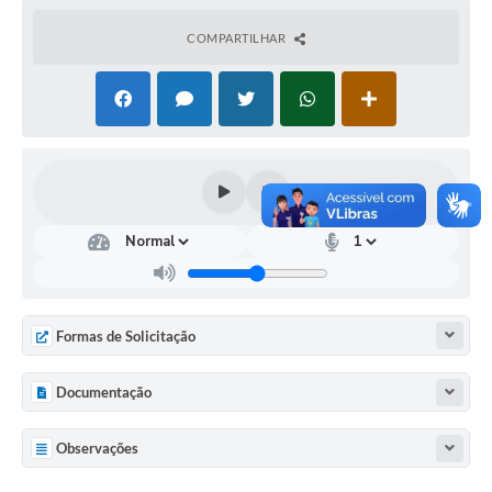
Turismo
COMPARTILHAR
Obras
Projetos
Contas Públicas
Legislação
Editais
Links
Serviços Online
Formas de Solicitação
Telefones Úteis
Documentação
Enquete
Observações
Jornal