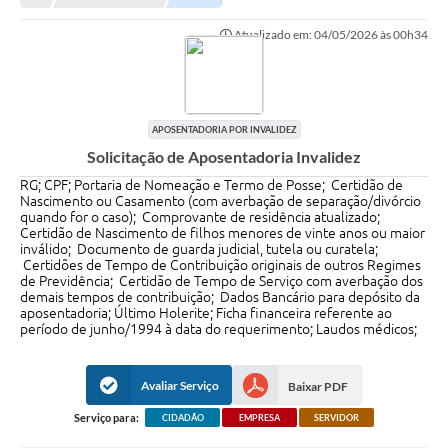
Atualizado em: 04/05/2026 às 00h34
Município
Notícias
Transparência
APOSENTADORIA POR INVALIDEZ
Solicitação de Aposentadoria Invalidez
Secretarias
RG; CPF; Portaria de Nomeação e Termo de Posse; Certidão de
Imprensa
Nascimento ou Casamento (com averbação de separação/divórcio
quando for o caso); Comprovante de residência atualizado;
Certidão de Nascimento de filhos menores de vinte anos ou maior
Galeria de Fotos
inválido; Documento de guarda judicial, tutela ou curatela;
Certidões de Tempo de Contribuição originais de outros Regimes
Contratos
de Previdência; Certidão de Tempo de Serviço com averbação dos
demais tempos de contribuição; Dados Bancário para depósito da
aposentadoria; Último Holerite; Ficha financeira referente ao
Ouvidoria
período de junho/1994 à data do requerimento; Laudos médicos;
Audiências Públicas
Avaliar Serviço
Baixar PDF
Arquivos para Download
Serviço para:
CIDADÃO
EMPRESA
SERVIDOR
Carta de Serviços