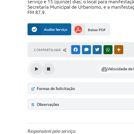
serviço e 15 (quinze) dias; o local para manifesta
Secretaria Municipal de Urbanismo, e a manifestaç
FM 87,9.
Avaliar Serviço
Baixar PDF
COMPARTILHAR
FACEBOOK
MESSENGER
TWITTER
WHATSAPP
OUTRAS
Velocidade de l
Formas de Solicitação
Observações
Responsável pelo serviço: