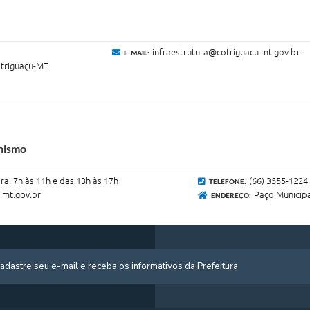
infraestrutura@cotriguacu.mt.gov.br
E-MAIL:
otriguaçu-MT
anismo
ra, 7h às 11h e das 13h às 17h
(66) 3555-1224
TELEFONE:
.mt.gov.br
Paço Municipa
ENDEREÇO: