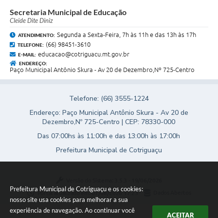
Secretaria Municipal de Educação
Cleide Dite Diniz
Segunda a Sexta-Feira, 7h às 11h e das 13h às 17h
ATENDIMENTO:
(66) 98451-3610
TELEFONE:
educacao@cotriguacu.mt.gov.br
E-MAIL:
ENDEREÇO:
Paço Municipal Antônio Skura - Av 20 de Dezembro,Nº 725-Centro
Telefone: (66) 3555-1224
Endereço: Paço Municipal Antônio Skura - Av 20 de
Dezembro,Nº 725-Centro | CEP: 78330-000
Das 07:00hs às 11:00h e das 13:00h às 17:00h
Prefeitura Municipal de Cotriguaçu
Versão do Sistema:
3.5.3 - 19/06/2026
Prefeitura Municipal de Cotriguaçu e os cookies:
Portal atualizado em:
07/08/2026 17:23
Dados Abertos
nosso site usa cookies para melhorar a sua
experiência de navegação. Ao continuar você
ACEITAR