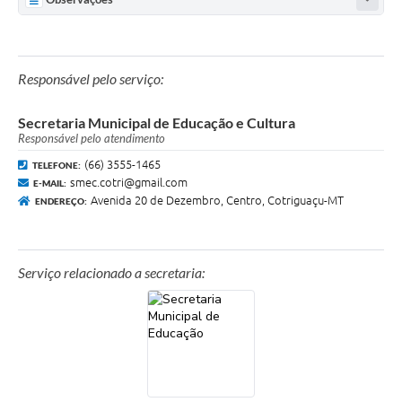
Agenda
SIC
Diário Oficial
Responsável pelo serviço:
Contato
Secretaria Municipal de Educação e Cultura
Responsável pelo atendimento
(66) 3555-1465
TELEFONE:
smec.cotri@gmail.com
E-MAIL:
Avenida 20 de Dezembro, Centro, Cotriguaçu-MT
ENDEREÇO:
Serviço relacionado a secretaria: