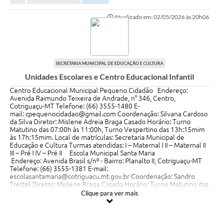
Atualizado em: 02/05/2026 às 20h06
Município
Notícias
Transparência
SECRETARIA MUNICIPAL DE EDUCAÇÃO E CULTURA
Unidades Escolares e Centro Educacional Infantil
Secretarias
Centro Educacional Municipal Pequeno Cidadão Endereço:
Imprensa
Avenida Raimundo Teixeira de Andrade, n° 346, Centro,
Cotriguaçu-MT Telefone: (66) 3555-1480 E-
mail: cpequenocidadao@gmail.com Coordenação: Silvana Cardoso
Galeria de Fotos
da Silva Diretor: Mislene Adreia Braga Casado Horário: Turno
Matutino das 07:00h às 11:00h, Turno Vespertino das 13h:15mim
Contratos
às 17h:15mim. Local de matrículas: Secretaria Municipal de
Educação e Cultura Turmas atendidas: I – Maternal I II – Maternal II
III – Pré I IV – Pré II Escola Municipal Santa Maria
Ouvidoria
Endereço: Avenida Brasil s/nº - Bairro: Planalto II, Cotriguaçu-MT
Telefone: (66) 3555-1381 E-mail:
Audiências Públicas
escolasantamaria@cotriguacu.mt.gov.br Coordenação: Sandro
Trettel Diretor: Mislene Braga Casado Horário: Turno Matutino das
07:00h às 11:00h, Turno Vespertino das 13h:15mim às 17h:15mim.
Arquivos para Download
Clique para ver mais
Local de matrículas: Secretaria Municipal de Educação e Cultura
Turmas atendidas: Ensino Fundamental Anos Inicias, 1° ao 5° ano
Carta de Serviços
Escola Municipal 07 de Setembro Endereço: Avenida 07 de