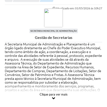
Atualizado em: 01/05/2026 às 10h27
Município
Notícias
Transparência
SECRETARIA MUNICIPAL DE ADMINISTRAÇÃO
Gestão de Secretarias
Secretarias
A Secretaria Municipal de Administração e Planejamento é um
Imprensa
órgão ligado diretamente ao Chefe do Poder Executivo Municipal,
tendo como âmbito de ação, a coordenação, a execução e o
controle das atividades referente à pessoal, protocolo, expediente
Galeria de Fotos
e arquivo. A execução de suas atividades se dá através da
Assessoria Técnica, do Departamento de Administração que
Contratos
consiste na Área de Setor de Expediente, Recursos Humanos,
Departamento de Compras, Departamento de Licitações, Setor de
Convênios, Setor de Patrimônio e Frotas. A Assessoria Técnica
Ouvidoria
presta apoio técnico à Secretaria Municipal de Administração, bem
como se responsabiliza por subsidiar a elaboração,
Audiências Públicas
acompanhamento e monitoramento dos serviços, programas,
projetos e ações da área em que desempenha suas atribuições. O
Setor de Expediente reproduz documentos da Prefeitura, remete
Arquivos para Download
Clique para ver mais
e distribui correspondências, realiza o protocolo e arquivo de
documentos, distribui e registra todos os documentos, papéis,
Carta de Serviços
petições, processos e outros que devam tramitar na Prefeitura,