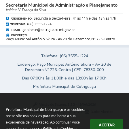
Secretaria Municipal de Administração e Planejamento
Valdete V. França da Silva
Segunda a Sexta-Feira, 7h às 11h e das 13h às 17h
ATENDIMENTO:
(66) 3555-1224
TELEFONE:
gabinete@cotriguacu.mt.gov.br
E-MAIL:
ENDEREÇO:
Paço Municipal Antônio Skura - Av 20 de Dezembro,Nº 725-Centro
Telefone: (66) 3555-1224
Endereço: Paço Municipal Antônio Skura - Av 20 de
Dezembro,Nº 725-Centro | CEP: 78330-000
Das 07:00hs às 11:00h e das 13:00h às 17:00h
Prefeitura Municipal de Cotriguaçu
Versão do Sistema:
3.5.3 - 19/06/2026
Prefeitura Municipal de Cotriguaçu e os cookies:
Portal atualizado em:
07/08/2026 17:23
Dados Abertos
nosso site usa cookies para melhorar a sua
experiência de navegação. Ao continuar você
ACEITAR
concorda com a nossa
Política de Cookies
e