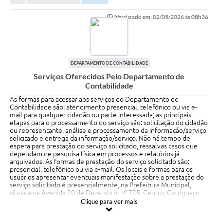
Atualizado em: 02/05/2026 às 08h36
Município
Notícias
Transparência
DEPARTAMENTO DE CONTABILIDADE
Serviços Oferecidos Pelo Departamento de
Secretarias
Contabilidade
Imprensa
As formas para acessar aos serviços do Departamento de
Contabilidade são: atendimento presencial, telefônico ou via e-
mail para qualquer cidadão ou parte interessada; as principais
Galeria de Fotos
etapas para o processamento do serviço são: solicitação do cidadão
ou representante, análise e processamento da informação/serviço
Contratos
solicitado e entrega da informação/serviço. Não há tempo de
espera para prestação do serviço solicitado, ressalvas casos que
Ouvidoria
dependam de pesquisa física em processos e relatórios já
arquivados. As formas de prestação do serviço solicitado são:
presencial, telefônico ou via e-mail. Os locais e formas para os
Audiências Públicas
usuários apresentar eventuais manifestação sobre a prestação do
serviço solicitado é presencialmente, na Prefeitura Municipal,
Arquivos para Download
situada na Avenida 20 de Dezembro, nº 725, Centro, Cotriguaçu-
MT, através do telefone (66) 3555-1224, e-mail
Clique para ver mais
contabilidade@cotriguacu.mt.gov.br ou ainda, diretamente com a
Carta de Serviços
Secretaria de Finanças. O tempo de tempo de espera para o