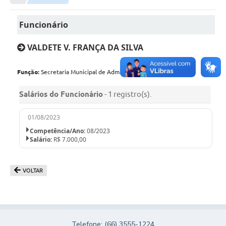
Município
Funcionário
Notícias
VALDETE V. FRANÇA DA SILVA
Transparência
Função:
Secretaria Municipal de Administração e Planejamento |
Secretarias
Salários do Funcionário
- 1 registro(s).
Imprensa
01/08/2023
Galeria de Fotos
Competência/Ano:
08/2023
Salário:
R$ 7.000,00
Contratos
Ouvidoria
VOLTAR
Audiências Públicas
Arquivos para Download
Carta de Serviços
Telefone: (66) 3555-1224