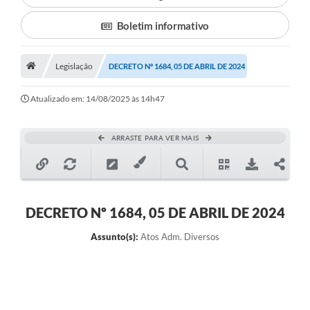
Boletim informativo
Município
Notícias
Legislação
DECRETO Nº 1684, 05 DE ABRIL DE 2024
Transparência
Atualizado em: 14/08/2025 às 14h47
Secretarias
Imprensa
ARRASTE PARA VER MAIS
Galeria de Fotos
Contratos
DECRETO Nº 1684, 05 DE ABRIL DE 2024
Ouvidoria
Assunto(s):
Atos Adm. Diversos
Audiências Públicas
Arquivos para Download
Carta de Serviços