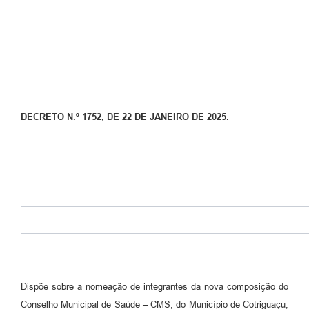
Turismo
Obras
Projetos
Contas Públicas
DECRETO N.º 1752, DE 22 DE JANEIRO DE 2025.
Legislação
Editais
Links
Serviços Online
Telefones Úteis
Enquete
Jornal
Dispõe sobre a nomeação de integrantes da nova composição do
Conselho Municipal de Saúde – CMS, do Município de Cotriguaçu,