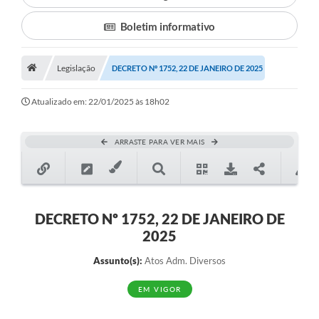
Boletim informativo
Município
Notícias
Legislação
DECRETO Nº 1752, 22 DE JANEIRO DE 2025
Transparência
Atualizado em: 22/01/2025 às 18h02
Secretarias
Imprensa
ARRASTE PARA VER MAIS
Galeria de Fotos
Contratos
DECRETO Nº 1752, 22 DE JANEIRO DE
Ouvidoria
2025
Audiências Públicas
Assunto(s):
Atos Adm. Diversos
Arquivos para Download
EM VIGOR
Carta de Serviços