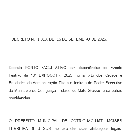
Turismo
Obras
Projetos
DECRETO N.º 1.813, DE 16 DE SETEMBRO DE 2025.
Contas Públicas
Legislação
Editais
Decreta PONTO FACULTATIVO, em decorrências do Evento
Festivo da 19ª EXPOCOTRI 2025, no âmbito dos Órgãos e
Links
Entidades da Administração Direta e Indireta do Poder Executivo
Serviços Online
do Município de Cotriguaçu, Estado de Mato Grosso, e dá outras
providências.
Telefones Úteis
Enquete
O PREFEITO MUNICIPAL DE COTRIGUAÇU-MT, MOISES
Jornal
FERREIRA DE JESUS, no uso das suas atribuições legais,