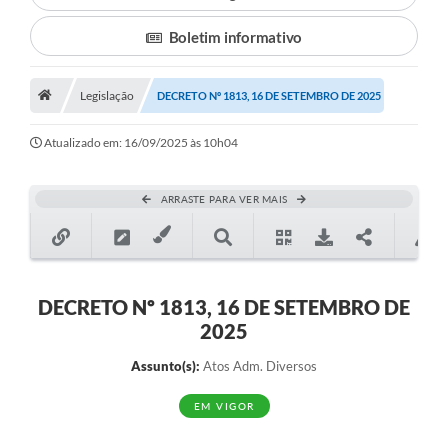
Boletim informativo
Município
Notícias
Legislação
DECRETO Nº 1813, 16 DE SETEMBRO DE 2025
Transparência
Atualizado em: 16/09/2025 às 10h04
Secretarias
Imprensa
ARRASTE PARA VER MAIS
Galeria de Fotos
Contratos
DECRETO Nº 1813, 16 DE SETEMBRO DE
Ouvidoria
2025
Audiências Públicas
Assunto(s):
Atos Adm. Diversos
Arquivos para Download
EM VIGOR
Carta de Serviços