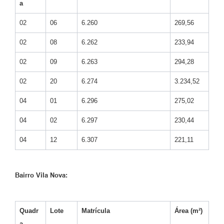
a
02
06
6.260
269,56
02
08
6.262
233,94
02
09
6.263
294,28
02
20
6.274
3.234,52
04
01
6.296
275,02
04
02
6.297
230,44
04
12
6.307
221,11
Bairro Vila Nova:
Quadr
Lote
Matrícula
Área (m²)
a