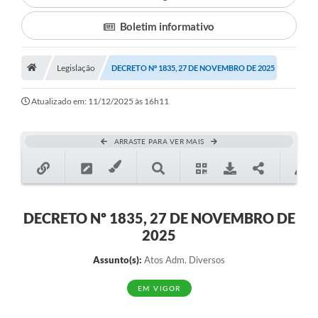
Boletim informativo
Município
Notícias
Legislação
DECRETO Nº 1835, 27 DE NOVEMBRO DE 2025
Transparência
Atualizado em: 11/12/2025 às 16h11
Secretarias
Imprensa
ARRASTE PARA VER MAIS
Galeria de Fotos
Contratos
DECRETO Nº 1835, 27 DE NOVEMBRO DE
Ouvidoria
2025
Audiências Públicas
Assunto(s):
Atos Adm. Diversos
Arquivos para Download
EM VIGOR
Carta de Serviços