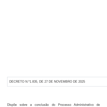
Turismo
Obras
Projetos
Contas Públicas
Legislação
Editais
Links
Serviços Online
Telefones Úteis
DECRETO N.º1.835, DE 27 DE NOVEMBRO DE 2025
Enquete
Jornal
Dispõe sobre a conclusão do Processo Administrativo de