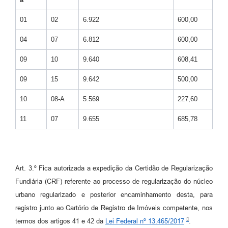
01
02
6.922
600,00
04
07
6.812
600,00
09
10
9.640
608,41
09
15
9.642
500,00
10
08-A
5.569
227,60
11
07
9.655
685,78
Art. 3.º Fica autorizada a expedição da Certidão de Regularização
Fundiária (CRF) referente ao processo de regularização do núcleo
urbano regularizado e posterior encaminhamento desta, para
registro junto ao Cartório de Registro de Imóveis competente, nos
termos dos artigos 41 e 42 da
Lei Federal nº 13.465/2017
.