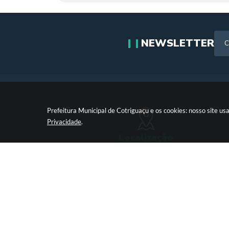
NEWSLETTER
Prefeitura Municipal de Cotriguaçu e os cookies: nosso site 
Privacidade
.
Localização
Paço Municipal Antônio Skura - Av 20 de Dezembro,Nº
Centro