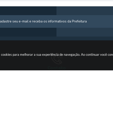
usa cookies para melhorar a sua experiência de navegação. Ao continuar você c
Contato
 725-
(66) 3555-1224
gabinete@cotriguacu.mt.gov.br
Versão do Sistema: 3.5.3 - 19/06/2026
Portal atualizado em: 07/08/2026 