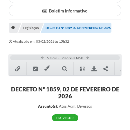
Boletim informativo
Município
Notícias
Legislação
DECRETO Nº 1859, 02 DE FEVEREIRO DE 2026
Transparência
Atualizado em: 03/02/2026 às 15h32
Secretarias
Imprensa
ARRASTE PARA VER MAIS
Galeria de Fotos
Contratos
DECRETO Nº 1859, 02 DE FEVEREIRO DE
Ouvidoria
2026
Audiências Públicas
Assunto(s):
Atos Adm. Diversos
Arquivos para Download
EM VIGOR
Carta de Serviços