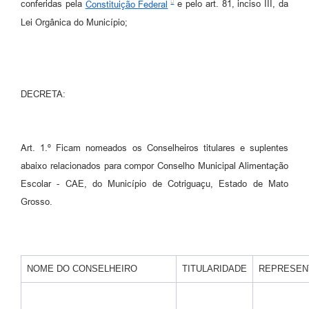
Agenda
conferidas pela
Constituição Federal
e pelo art. 81, inciso III, da
Lei Orgânica do Município;
SIC
Diário Oficial
Contato
DECRETA:
Art. 1.º Ficam nomeados os Conselheiros titulares e suplentes
abaixo relacionados para compor Conselho Municipal Alimentação
Escolar - CAE, do Município de Cotriguaçu, Estado de Mato
Grosso.
NOME DO CONSELHEIRO
TITULARIDADE
REPRESEN