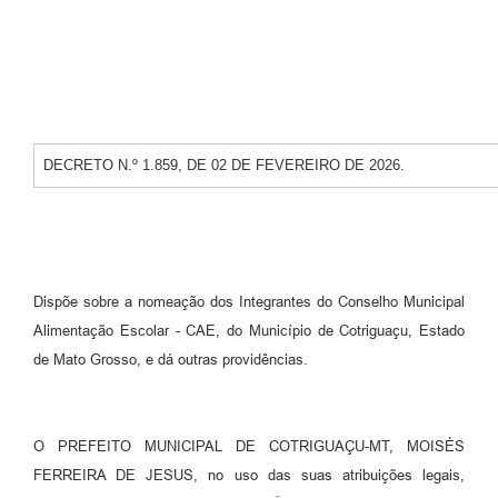
Turismo
Obras
Projetos
Contas Públicas
DECRETO N.º 1.859, DE 02 DE FEVEREIRO DE 2026.
Legislação
Editais
Links
Dispõe sobre a nomeação dos Integrantes do Conselho Municipal
Serviços Online
Alimentação Escolar - CAE, do Município de Cotriguaçu, Estado
de Mato Grosso, e dá outras providências.
Telefones Úteis
Enquete
O PREFEITO MUNICIPAL DE COTRIGUAÇU-MT, MOISÉS
Jornal
FERREIRA DE JESUS, no uso das suas atribuições legais,