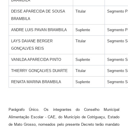
BRAMBILA
DEISE APARECIDA DE SOUSA
Titular
Segmento Pa
BRAMBILA
ANDRE LUIS PAVAN BRAMBILA
Suplente
Segmento Pa
LAYS DAIANE BERGER
Titular
Segmento So
GONÇALVES REIS
VANILDA APARECIDA PINTO
Suplente
Segmento So
THIERRY GONÇALVES DUARTE
Titular
Segmento So
RENATA MARINA BRAMBILA
Suplente
Segmento So
Parágrafo Único. Os integrantes do Conselho Municipal
Alimentação Escolar - CAE, do Município de Cotriguaçu, Estado
de Mato Grosso, nomeados pelo presente Decreto terão mandato