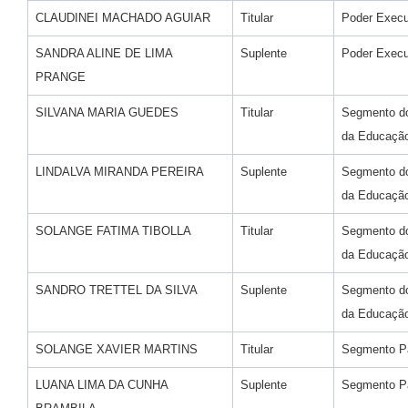
CLAUDINEI MACHADO AGUIAR
Titular
Poder Execu
SANDRA ALINE DE LIMA
Suplente
Poder Execu
PRANGE
SILVANA MARIA GUEDES
Titular
Segmento do
da Educaçã
LINDALVA MIRANDA PEREIRA
Suplente
Segmento do
da Educaçã
SOLANGE FATIMA TIBOLLA
Titular
Segmento do
da Educaçã
SANDRO TRETTEL DA SILVA
Suplente
Segmento do
da Educaçã
SOLANGE XAVIER MARTINS
Titular
Segmento Pa
LUANA LIMA DA CUNHA
Suplente
Segmento Pa