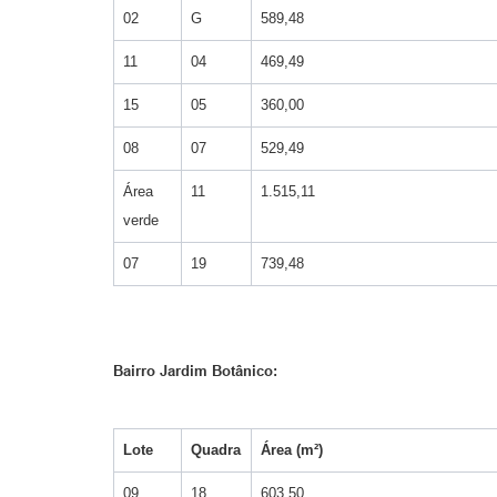
02
G
589,48
11
04
469,49
15
05
360,00
08
07
529,49
Área
11
1.515,11
verde
07
19
739,48
Bairro Jardim Botânico:
Lote
Quadra
Área (m²)
09
18
603,50