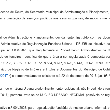
o de Reurb, da Secretaria Municipal de Administração e Planejamento, ide
rar a prestação de serviços públicos aos seus ocupantes, de modo a melh
e Administração e Planejamento, devidamente, instruído com os docume
 Administrativo de Regularização Fundiária Urbana – REURB de iniciativa da
pal nº 1.831/2025 que Regulamenta o Procedimento Administrativo de R
de de terceiros, identificando que a área a ser regularizada é composta 
.º 6.268, 7.275, 9.561, 9.572, 9.584, 9.617, 9.626, 9.647, 9.662, 9.690, 9.6
º Serviço de Registro de Imóveis e Títulos e Documentos do Município d
5/2017
) e comprovadamente existente até 22 de dezembro de 2016 (art. 9º, 
m-se em Zona Urbana predominantemente residencial, não impedindo a regul
.465/2017); portanto, trata-se de NÚCLEO URBANO INFORMAL passíveis de regula
o n.º 004/2026, para regularização fundiária do núcleo urbano informal, co