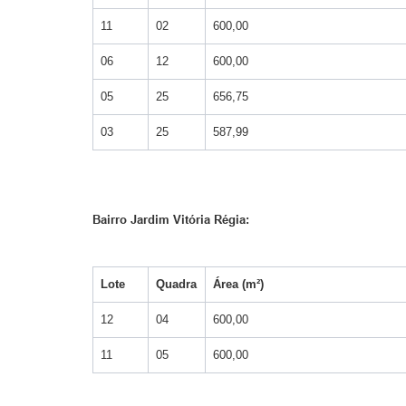
11
02
600,00
06
12
600,00
05
25
656,75
03
25
587,99
Bairro Jardim Vitória Régia:
Lote
Quadra
Área (m²)
12
04
600,00
11
05
600,00