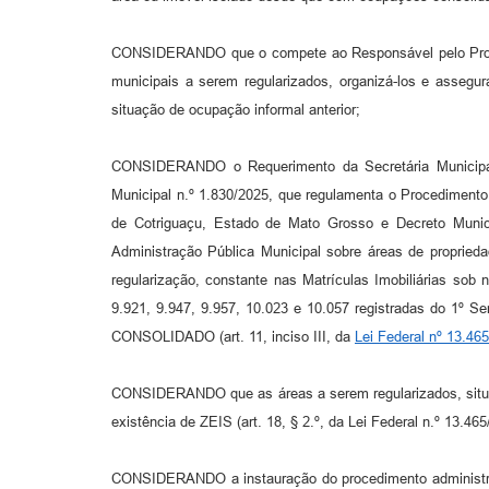
CONSIDERANDO que o compete ao Responsável pelo Process
municipais a serem regularizados, organizá-los e assegu
situação de ocupação informal anterior;
CONSIDERANDO o Requerimento da Secretária Municipal d
Municipal n.º 1.830/2025, que regulamenta o Procedimento
de Cotriguaçu, Estado de Mato Grosso e Decreto Munici
Administração Pública Municipal sobre áreas de proprieda
regularização, constante nas Matrículas Imobiliárias sob n
9.921, 9.947, 9.957, 10.023 e 10.057 registradas do 1
CONSOLIDADO (art. 11, inciso III, da
Lei Federal nº 13.46
CONSIDERANDO que as áreas a serem regularizados, situa
existência de ZEIS (art. 18, § 2.º, da Lei Federal n.º 13
CONSIDERANDO a instauração do procedimento administrativ