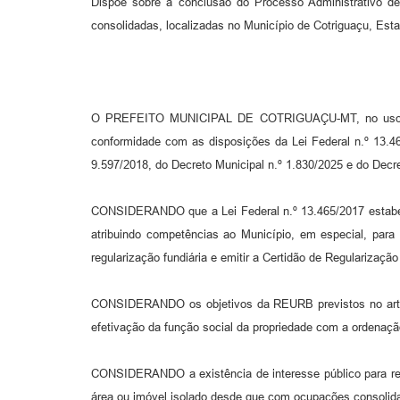
Dispõe sobre a conclusão do Processo Administrativo de
consolidadas, localizadas no Município de Cotriguaçu, Est
O PREFEITO MUNICIPAL DE COTRIGUAÇU-MT, no uso das
conformidade com as disposições da Lei Federal n.º 13.46
9.597/2018, do Decreto Municipal n.º 1.830/2025 e do Decre
CONSIDERANDO que a Lei Federal n.º 13.465/2017 estabele
atribuindo competências ao Município, em especial, para
regularização fundiária e emitir a Certidão de Regularização
CONSIDERANDO os objetivos da REURB previstos no art. 10
efetivação da função social da propriedade com a ordenaçã
CONSIDERANDO a existência de interesse público para regul
área ou imóvel isolado desde que com ocupações consolida