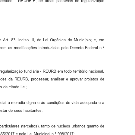
pecífico – REURB-E, de áreas passíveis de regularização
 Art. 83, inciso III, da Lei Orgânica do Município; e, em
com as modificações introduzidas pelo Decreto Federal n.º
larização fundiária - REURB em todo território nacional,
ades da REURB, processar, analisar e aprovar projetos de
s da citada Lei;
cial à moradia digna e às condições de vida adequada e a
star de seus habitantes;
rticulares (terceiros), tanto de núcleos urbanos quanto de
5/2017 e pela Lei Municipal n.º 998/2017;