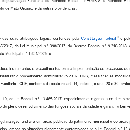
 Regularização Fundiária de Interesse Social – REURB-S e Interesse Es
ado de Mato Grosso, e dá outras providências.
 suas atribuições legais, conferidas pela
Constituição Federal
e pelo
5/2017, da Lei Municipal n.º 998/2017, do Decreto Federal n.º 9.310/2018, 
to Municipal n.º 1.831/2025; e,
ce instrumentos e procedimentos para a implementação de processos de regu
 instaurar o procedimento administrativo da REURB, classificar as modalid
 Fundiária - CRF, conforme disposto no art. 14, inciso I, e arts. 28 e 30, ambo
, da Lei Federal n.º 13.465/2017, especialmente, a garantia ao direito so
o do pleno desenvolvimento das funções sociais da cidade e garantir o bem-e
arização fundiária em áreas públicas do patrimônio municipal e de áreas pa
das, ambas as situações plenamente contempladas pela Lei Federal n.º 13.46