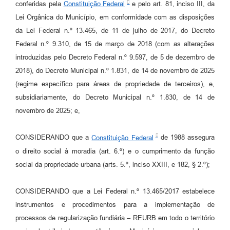
Agenda
conferidas pela
Constituição Federal
e pelo art. 81, inciso III, da
Lei Orgânica do Município, em conformidade com as disposições
SIC
da Lei Federal n.º 13.465, de 11 de julho de 2017, do Decreto
Diário Oficial
Federal n.º 9.310, de 15 de março de 2018 (com as alterações
introduzidas pelo Decreto Federal n.º 9.597, de 5 de dezembro de
Contato
2018), do Decreto Municipal n.º 1.831, de 14 de novembro de 2025
(regime específico para áreas de propriedade de terceiros), e,
subsidiariamente, do Decreto Municipal n.º 1.830, de 14 de
novembro de 2025; e,
CONSIDERANDO que a
Constituição Federal
de 1988 assegura
o direito social à moradia (art. 6.º) e o cumprimento da função
social da propriedade urbana (arts. 5.º, inciso XXIII, e 182, § 2.º);
CONSIDERANDO que a Lei Federal n.º 13.465/2017 estabelece
instrumentos e procedimentos para a implementação de
processos de regularização fundiária – REURB em todo o território