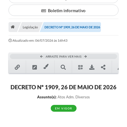
Boletim informativo
Município
Notícias
Legislação
DECRETO Nº 1909, 26 DE MAIO DE 2026
Transparência
Atualizado em: 06/07/2026 às 16h43
Secretarias
Imprensa
ARRASTE PARA VER MAIS
Galeria de Fotos
Contratos
DECRETO Nº 1909, 26 DE MAIO DE 2026
Ouvidoria
Assunto(s):
Atos Adm. Diversos
Audiências Públicas
EM VIGOR
Arquivos para Download
Carta de Serviços