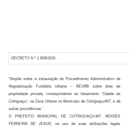
Turismo
Obras
Projetos
Contas Públicas
Legislação
DECRETO N.º 1.909/2026.
Editais
Links
“Dispõe sobre a instauração de Procedimento Administrativo de
Serviços Online
Regularização Fundiária Urbana – REURB sobre área de
propriedade privada, correspondente ao loteamento ‘Cidade de
Telefones Úteis
Cotriguaçu’, na Zona Urbana no Município de Cotriguaçu/MT, e dá
Enquete
outras providências.”
O PREFEITO MUNICIPAL DE COTRIGUAÇU-MT, MOISÉS
Jornal
FERREIRA DE JESUS, no uso de suas atribuições legais