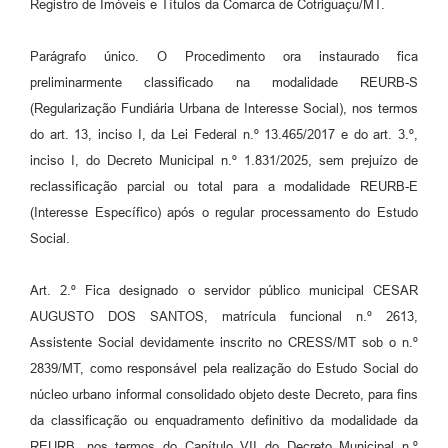
Registro de Imóveis e Títulos da Comarca de Cotriguaçu/MT.
Parágrafo único. O Procedimento ora instaurado fica
preliminarmente classificado na modalidade REURB-S
(Regularização Fundiária Urbana de Interesse Social), nos termos
do art. 13, inciso I, da Lei Federal n.º 13.465/2017 e do art. 3.º,
inciso I, do Decreto Municipal n.º 1.831/2025, sem prejuízo de
reclassificação parcial ou total para a modalidade REURB-E
(Interesse Específico) após o regular processamento do Estudo
Social.
Art. 2.º Fica designado o servidor público municipal CESAR
AUGUSTO DOS SANTOS, matrícula funcional n.º 2613,
Assistente Social devidamente inscrito no CRESS/MT sob o n.º
2839/MT, como responsável pela realização do Estudo Social do
núcleo urbano informal consolidado objeto deste Decreto, para fins
da classificação ou enquadramento definitivo da modalidade da
REURB, nos termos do Capítulo VII do Decreto Municipal n.º